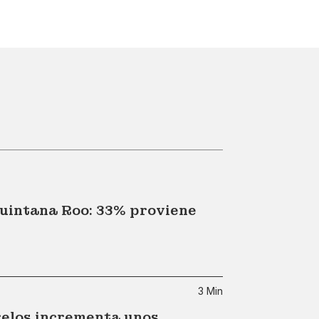
Quintana Roo: 33% proviene
3 Min
relos incrementa unos