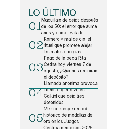
LO ÚLTIMO
Maquillaje de cejas después
01
de los 50: el error que suma
años y cómo evitarlo
Romero y mal de ojo: el
02
ritual que promete alejar
las malas energías
Pago de la beca Rita
03
Cetina hoy viernes 7 de
agosto, ¿Quiénes recibirán
el depósito?
Llamada anónima provoca
04
intenso operativo en
Calkiní que deja tres
detenidos
México rompe récord
05
histórico de medallas de
oro en los Juegos
Centroamericanos 2026