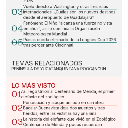
2026
Vuelo directo a Washington y otras tres rutas
03
internacionales: ¿Cuáles son los nuevos destinos
desde el aeropuerto de Guadalajara?
Fenómeno El Niño “alcanza una fuerza no vista
04
en años”, así lo confirma la Organización
Meteorológica Mundial
05
Pumas queda eliminado de la Leagues Cup 2026
tras perder ante Cincinnati
TEMAS RELACIONADOS
PENÍNSULA DE YUCATÁN
QUINTANA ROO
CANCÚN
LO MÁS VISTO
01
Así llegó Unión al Centenario de Mérida, el primer
elefante del zoológico
Persecución y ataque armado en carretera
02
Bacalar-Buenavista deja dos muertos y tres
heridos; entre las víctimas hay una niña
03
La historia del elefante que vivió en el Zoológico
Centenario de Mérida y pocos recuerdan