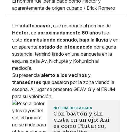
Grande
El hombre fue identificado como Héctor y
Whatsapp
aparentemente de origen cubano / Erick Romero
Copiar enlace
Un
adulto mayor
, que responde al nombre de
Héctor
, de
aproximadamente 60 años
fue
visto
deambulando desnudo
,
bajo la lluvia
y en
un aparente
estado de intoxicación
por alguna
sustancia, terminó tirado en una banqueta en la
esquina de la Av. Nichupté y Kohunlich al
mediodía.
Su presencia
alertó a los vecinos
y
transeúntes
que pasaron por la zona viendo la
escena. Al lugar se presentó GEAVIG y el ERUM
para su valoración.
NOTICIA DESTACADA
Con bastón y sin
vista en un ojo: Así
es como Plutarco,