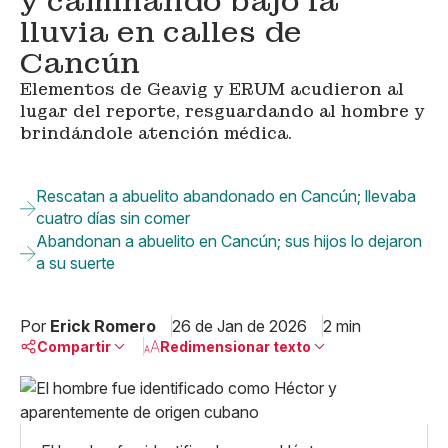
y caminando bajo la
lluvia en calles de
Cancún
Elementos de Geavig y ERUM acudieron al
lugar del reporte, resguardando al hombre y
brindándole atención médica.
Rescatan a abuelito abandonado en Cancún; llevaba
cuatro días sin comer
Abandonan a abuelito en Cancún; sus hijos lo dejaron
a su suerte
Por
Erick Romero
26 de Jan de 2026
2 min
Compartir
Redimensionar texto
Pequeño
Linkedin
Mediano
Facebook
X