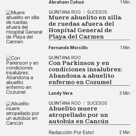
Abraham Cohuó
1 Min
QUINTANA ROO
SUCESOS
Muere abuelito en silla
de ruedas afuera del
Hospital General de
Playa del Carmen
Fernando Morcillo
1 Min
QUINTANA ROO
Con Parkinson y en
condiciones insalubres:
Abandona a abuelito
enfermo en Cozumel
Landy Vera
3 Min
QUINTANA ROO
SUCESOS
Abuelito muere
atropellado por un
autobús en Cancún
Redacción Por Esto!
2 Min