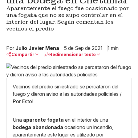
una bodega en Chetumal
Aparentemente el fuego fue ocasionado por
una fogata que no se supo controlar en el
interior del lugar. Según comentan los
vecinos el predio
Por
Julio Javier Mena
5 de Sep de 2021
1 min
Compartir
Redimensionar texto
Pequeño
Linkedin
Mediano
Facebook
X
Grande
Vecinos del predio siniestrado se percataron del
Whatsapp
fuego y dieron aviso a las autoridades policiales /
Copiar enlace
Por Esto!
Una
aparente fogata
en el interior de una
bodega abandonada
ocasiono un incendio,
aparentemente este lugar es utilizado por