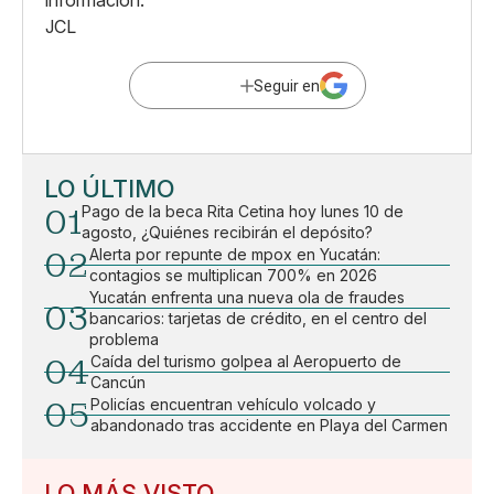
información.
JCL
Seguir en
LO ÚLTIMO
01
Pago de la beca Rita Cetina hoy lunes 10 de
agosto, ¿Quiénes recibirán el depósito?
02
Alerta por repunte de mpox en Yucatán:
contagios se multiplican 700% en 2026
Yucatán enfrenta una nueva ola de fraudes
03
bancarios: tarjetas de crédito, en el centro del
problema
04
Caída del turismo golpea al Aeropuerto de
Cancún
05
Policías encuentran vehículo volcado y
abandonado tras accidente en Playa del Carmen
LO MÁS VISTO