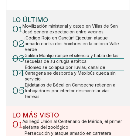
LO ÚLTIMO
01
Movilización ministerial y cateo en Villas de San
José genera expectación entre vecinos
¡Código Rojo en Cancún! Ejecutan ataque
02
armado contra dos hombres en la colonia Valle
Verde
03
Galilea Montijo rompe el silencio y habla de las
secuelas de su cirugía estética
Edomex se colapsa por lluvias; canal de
04
Cartagena se desborda y Mexibús queda sin
servicio
Ejidatarios de Bécal en Campeche retienen a
05
trabajadores por intentar desmantelar vías
férreas
LO MÁS VISTO
01
Así llegó Unión al Centenario de Mérida, el primer
elefante del zoológico
Persecución y ataque armado en carretera