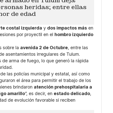
e armado en Tulum deja
rsonas heridas; entre ellas
nor de edad
te costal izquierda
y
dos impactos más
en
lesiones por proyectil en el
hombro izquierdo
s sobre la
avenida 2 de Octubre
, entre las
 de asentamientos irregulares de Tulum.
s de arma de fuego, lo que generó la rápida
uridad.
 las policías municipal y estatal, así como
uraron el área para permitir el trabajo de los
uienes brindaron
atención prehospitalaria a
go amarillo
”, es decir, en
estado delicado
,
idad de evolución favorable si reciben