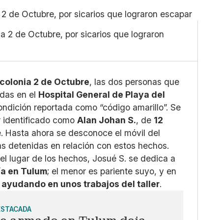
Pequeño
Linkedin
Mediano
Facebook
ia 2 de Octubre, por sicarios que lograron
Grande
X
Whatsapp
Copiar enlace
colonia 2 de Octubre
, las dos personas que
adas en el
Hospital General de Playa del
ondición reportada como “código amarillo”. Se
r identificado como
Alan Johan S.
, de
12
. Hasta ahora se desconoce el móvil del
as detenidas en relación con estos hechos.
l lugar de los hechos, Josué S. se dedica a
ía en Tulum
; el menor es pariente suyo, y en
r
ayudando en unos trabajos del taller
.
ESTACADA