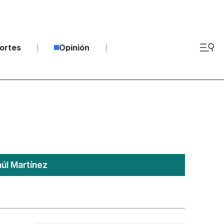
ortes
Opinión
úl Martínez