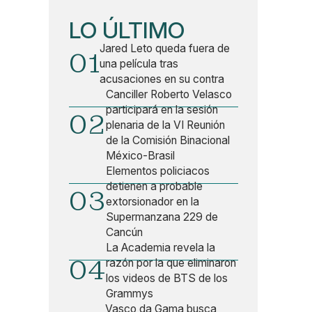
LO ÚLTIMO
Jared Leto queda fuera de
01
una película tras
acusaciones en su contra
Canciller Roberto Velasco
participará en la sesión
02
plenaria de la VI Reunión
de la Comisión Binacional
México-Brasil
Elementos policiacos
detienen a probable
03
extorsionador en la
Supermanzana 229 de
Cancún
La Academia revela la
04
razón por la que eliminaron
los videos de BTS de los
Grammys
Vasco da Gama busca