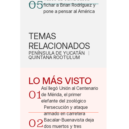
05
fichar a Brian Rodríguez y
pone a pensar al América
TEMAS
RELACIONADOS
PENÍNSULA DE YUCATÁN
QUINTANA ROO
TULUM
LO MÁS VISTO
Así llegó Unión al Centenario
01
de Mérida, el primer
elefante del zoológico
Persecución y ataque
armado en carretera
02
Bacalar-Buenavista deja
dos muertos y tres