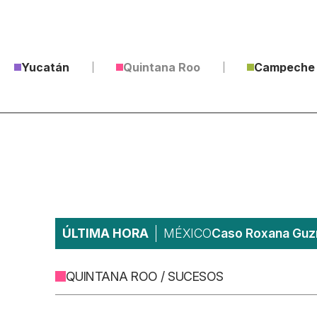
Yucatán
Quintana Roo
Campeche
ÚLTIMA HORA
MÉXICO
Caso Roxana Guzm
QUINTANA ROO / SUCESOS