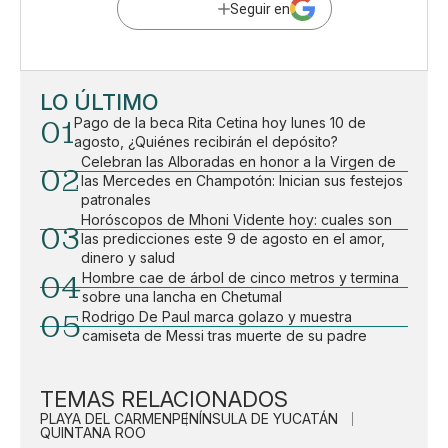
Seguir en
LO ÚLTIMO
01
Pago de la beca Rita Cetina hoy lunes 10 de
agosto, ¿Quiénes recibirán el depósito?
Celebran las Alboradas en honor a la Virgen de
02
las Mercedes en Champotón: Inician sus festejos
patronales
Horóscopos de Mhoni Vidente hoy: cuales son
03
las predicciones este 9 de agosto en el amor,
dinero y salud
04
Hombre cae de árbol de cinco metros y termina
sobre una lancha en Chetumal
05
Rodrigo De Paul marca golazo y muestra
camiseta de Messi tras muerte de su padre
TEMAS RELACIONADOS
PLAYA DEL CARMEN
PENÍNSULA DE YUCATÁN
QUINTANA ROO