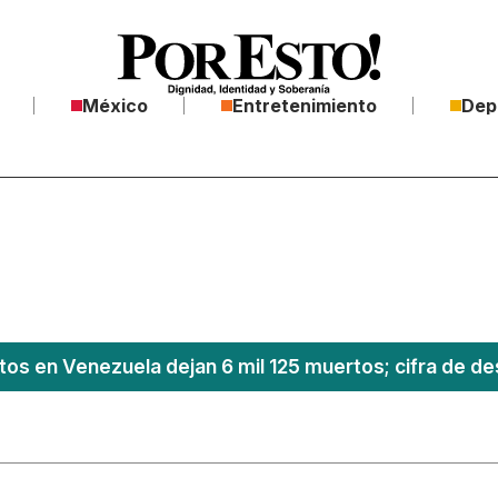
México
Entretenimiento
Dep
os en Venezuela dejan 6 mil 125 muertos; cifra de de