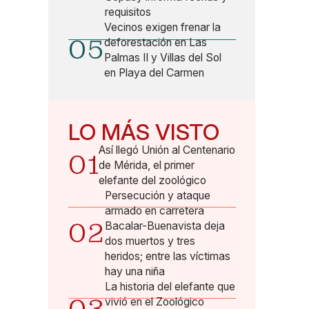
requisitos
Vecinos exigen frenar la
05
deforestación en Las
Palmas II y Villas del Sol
en Playa del Carmen
LO MÁS VISTO
Así llegó Unión al Centenario
01
de Mérida, el primer
elefante del zoológico
Persecución y ataque
armado en carretera
02
Bacalar-Buenavista deja
dos muertos y tres
heridos; entre las víctimas
hay una niña
La historia del elefante que
vivió en el Zoológico