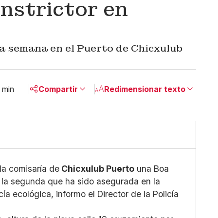
nstrictor en
la semana en el Puerto de Chicxulub
 min
Compartir
Redimensionar texto
Pequeño
Linkedin
Mediano
Facebook
Grande
X
Whatsapp
Copiar enlace
la comisaría de
Chicxulub Puerto
una Boa
s la segunda que ha sido asegurada en la
a ecológica, informo el Director de la Policía