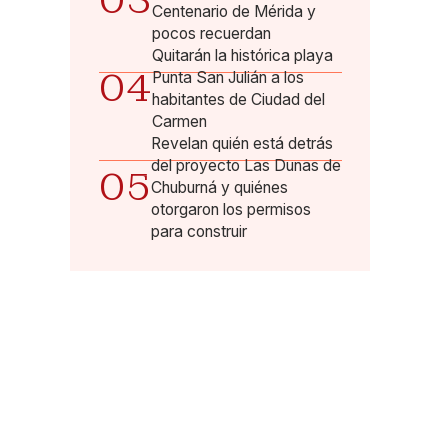
03
Centenario de Mérida y
pocos recuerdan
Quitarán la histórica playa
04
Punta San Julián a los
habitantes de Ciudad del
Carmen
Revelan quién está detrás
del proyecto Las Dunas de
05
Chuburná y quiénes
otorgaron los permisos
para construir