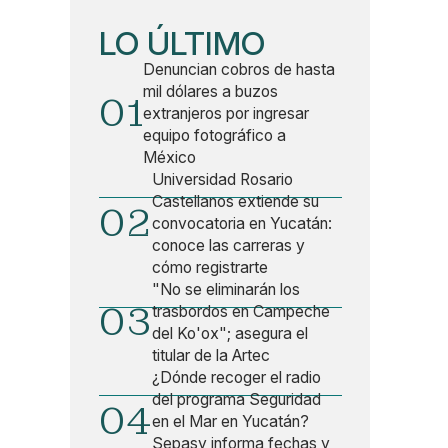
LO ÚLTIMO
Denuncian cobros de hasta
mil dólares a buzos
01
extranjeros por ingresar
equipo fotográfico a
México
Universidad Rosario
Castellanos extiende su
02
convocatoria en Yucatán:
conoce las carreras y
cómo registrarte
"No se eliminarán los
03
trasbordos en Campeche
del Ko'ox"; asegura el
titular de la Artec
¿Dónde recoger el radio
del programa Seguridad
04
en el Mar en Yucatán?
Sepasy informa fechas y