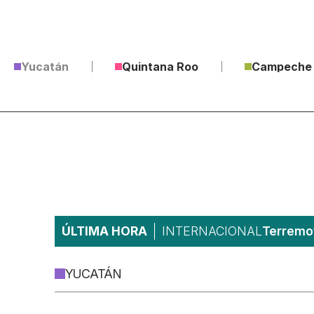
Yucatán
Quintana Roo
Campeche
ÚLTIMA HORA
INTERNACIONAL
Terremot
YUCATÁN