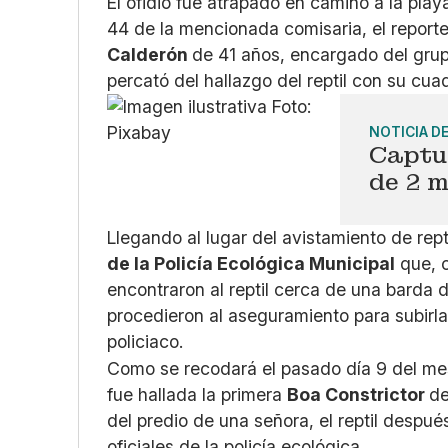
El ofidio fue atrapado en camino a la playa
44 de la mencionada comisaria, el reporte
Calderón
de 41 años, encargado del grup
percató del hallazgo del reptil con su cuad
NOTICIA D
Captu
de 2 m
Llegando al lugar del avistamiento de rept
de la
Policía Ecológica Municipal
que, c
encontraron al reptil cerca de una barda 
procedieron al aseguramiento para subirla 
policiaco.
Como se recodará el pasado día 9 del mes
fue hallada la primera
Boa Constrictor
de
del predio de una señora, el reptil despué
oficiales de la policía ecológica.