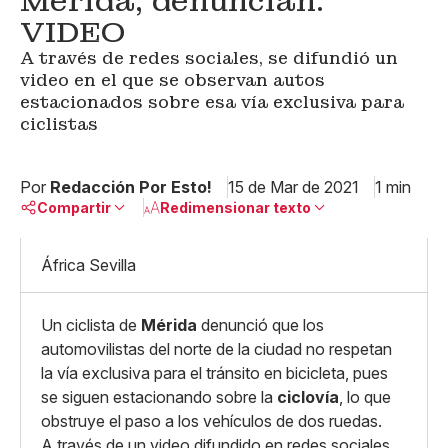
Mérida, denuncian:
VIDEO
A través de redes sociales, se difundió un
video en el que se observan autos
estacionados sobre esa vía exclusiva para
ciclistas
Por
Redacción Por Esto!
15 de Mar de 2021
1 min
Compartir
Redimensionar texto
África Sevilla
Pequeño
Linkedin
Mediano
Facebook
X
Grande
Un ciclista de
Mérida
denunció que los
Whatsapp
Copiar enlace
automovilistas del norte de la ciudad no respetan
la vía exclusiva para el tránsito en bicicleta, pues
se siguen estacionando sobre la
ciclovía
, lo que
obstruye el paso a los vehículos de dos ruedas.
A través de un video difundido en redes sociales,