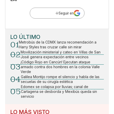
Seguir en
LO ÚLTIMO
01
Metrobús de la CDMX lanza recomendación a
Harry Styles tras cruzar calle sin mirar
02
Movilización ministerial y cateo en Villas de San
José genera expectación entre vecinos
¡Código Rojo en Cancún! Ejecutan ataque
03
armado contra dos hombres en la colonia Valle
Verde
04
Galilea Montijo rompe el silencio y habla de las
secuelas de su cirugía estética
Edomex se colapsa por lluvias; canal de
05
Cartagena se desborda y Mexibús queda sin
servicio
LO MÁS VISTO