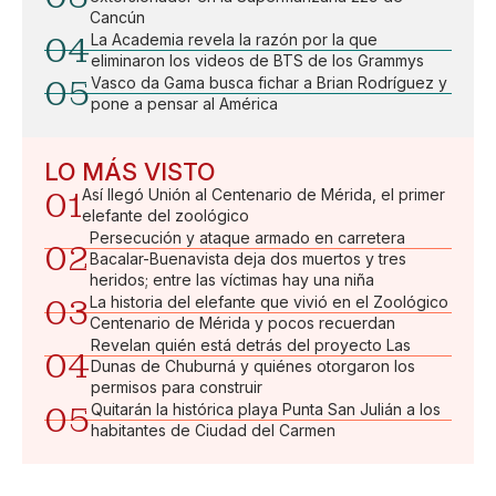
Cancún
04
La Academia revela la razón por la que
eliminaron los videos de BTS de los Grammys
05
Vasco da Gama busca fichar a Brian Rodríguez y
pone a pensar al América
LO MÁS VISTO
01
Así llegó Unión al Centenario de Mérida, el primer
elefante del zoológico
Persecución y ataque armado en carretera
02
Bacalar-Buenavista deja dos muertos y tres
heridos; entre las víctimas hay una niña
03
La historia del elefante que vivió en el Zoológico
Centenario de Mérida y pocos recuerdan
Revelan quién está detrás del proyecto Las
04
Dunas de Chuburná y quiénes otorgaron los
permisos para construir
05
Quitarán la histórica playa Punta San Julián a los
habitantes de Ciudad del Carmen