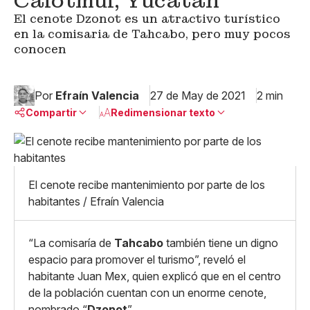
Calotmul, Yucatán
El cenote Dzonot es un atractivo turístico
en la comisaria de Tahcabo, pero muy pocos
conocen
Por
Efraín Valencia
27 de May de 2021
2 min
Compartir
Redimensionar texto
Pequeño
Linkedin
Mediano
Facebook
X
Grande
El cenote recibe mantenimiento por parte de los
Whatsapp
habitantes / Efraín Valencia
Copiar enlace
“La comisaría de
Tahcabo
también tiene un digno
espacio para promover el turismo”, reveló el
habitante Juan Mex, quien explicó que en el centro
de la población cuentan con un enorme cenote,
nombrado “
Dzonot
”.