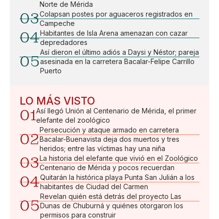
Norte de Mérida
03
Colapsan postes por aguaceros registrados en
Campeche
04
Habitantes de Isla Arena amenazan con cazar
depredadores
Así dieron el último adiós a Daysi y Néstor; pareja
05
asesinada en la carretera Bacalar-Felipe Carrillo
Puerto
LO MÁS VISTO
01
Así llegó Unión al Centenario de Mérida, el primer
elefante del zoológico
Persecución y ataque armado en carretera
02
Bacalar-Buenavista deja dos muertos y tres
heridos; entre las víctimas hay una niña
03
La historia del elefante que vivió en el Zoológico
Centenario de Mérida y pocos recuerdan
04
Quitarán la histórica playa Punta San Julián a los
habitantes de Ciudad del Carmen
Revelan quién está detrás del proyecto Las
05
Dunas de Chuburná y quiénes otorgaron los
permisos para construir