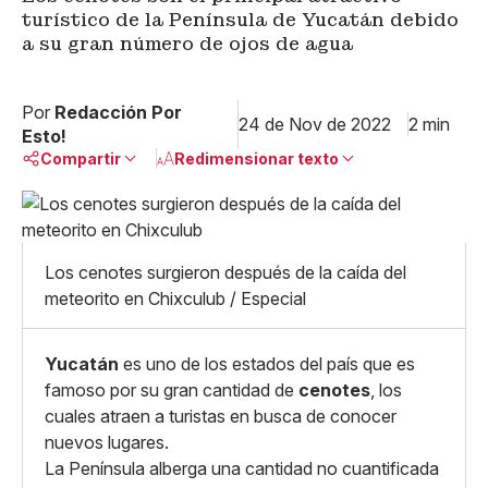
turístico de la Península de Yucatán debido
a su gran número de ojos de agua
Por
Redacción Por
24 de Nov de 2022
2 min
Esto!
Compartir
Redimensionar texto
Pequeño
Linkedin
Mediano
Facebook
X
Grande
Los cenotes surgieron después de la caída del
Whatsapp
meteorito en Chixculub / Especial
Copiar enlace
Yucatán
es uno de los estados del país que es
famoso por su gran cantidad de
cenotes
, los
cuales atraen a turistas en busca de conocer
nuevos lugares.
La Península alberga una cantidad no cuantificada