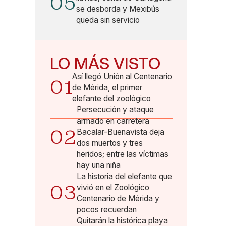
05
se desborda y Mexibús
queda sin servicio
LO MÁS VISTO
Así llegó Unión al Centenario
01
de Mérida, el primer
elefante del zoológico
Persecución y ataque
armado en carretera
02
Bacalar-Buenavista deja
dos muertos y tres
heridos; entre las víctimas
hay una niña
La historia del elefante que
03
vivió en el Zoológico
Centenario de Mérida y
pocos recuerdan
Quitarán la histórica playa