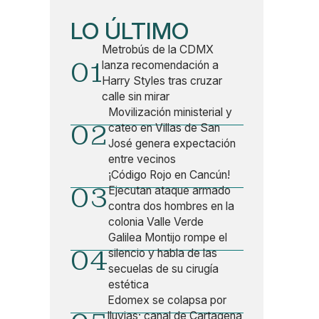
LO ÚLTIMO
Metrobús de la CDMX
01
lanza recomendación a
Harry Styles tras cruzar
calle sin mirar
Movilización ministerial y
02
cateo en Villas de San
José genera expectación
entre vecinos
¡Código Rojo en Cancún!
03
Ejecutan ataque armado
contra dos hombres en la
colonia Valle Verde
Galilea Montijo rompe el
04
silencio y habla de las
secuelas de su cirugía
estética
Edomex se colapsa por
lluvias; canal de Cartagena