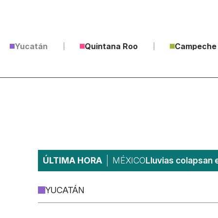
Yucatán
Quintana Roo
Campeche
ÚLTIMA HORA
MÉXICO
Lluvias colapsan 
YUCATÁN