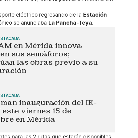
sporte eléctrico regresando de la
Estación
trónico se anunciaba
La Pancha-Teya
.
ESTACADA
AM en Mérida innova
 en sus semáforos;
úan las obras previo a su
uración
ESTACADA
man inauguración del IE-
este viernes 15 de
mbre en Mérida
entes para las 2 rutas que estarán disponibles