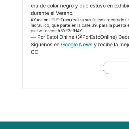
era de color negro y que estuvo en exhibi
durante el Verano.
#Yucatán
I El IE-Tram realiza sus últimos recorridos
hidráulico, que parte en la calle 39, para la puesta
pic.twitter.com/r8YF2cfH4Y
— Por Esto! Online (@PorEstoOnline)
Dec
Síguenos en
Google News
y recibe la mej
GC