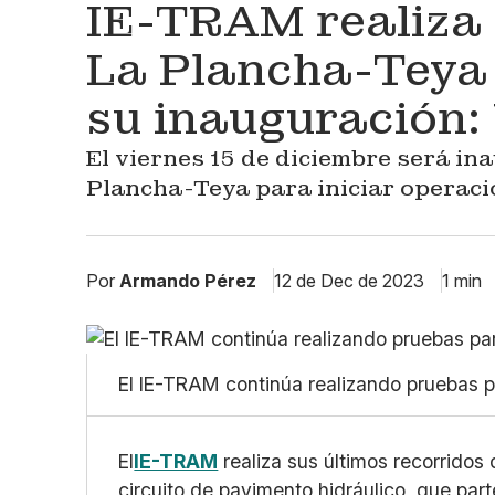
IE-TRAM realiza 
La Plancha-Teya 
su inauguración
El viernes 15 de diciembre será in
Plancha-Teya para iniciar operaci
Por
Armando Pérez
12 de Dec de 2023
1 min
El IE-TRAM continúa realizando pruebas 
El
IE-TRAM
realiza sus últimos recorridos
circuito de pavimento hidráulico, que part