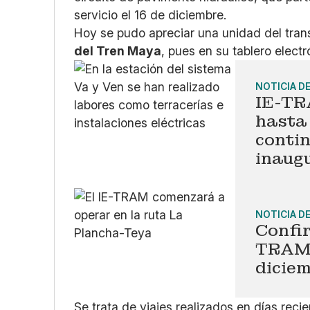
servicio el 16 de diciembre.
Hoy se pudo apreciar una unidad del tran
del Tren Maya
, pues en su tablero elec
NOTICIA D
IE-TR
hasta
contin
inaug
NOTICIA D
Confir
TRAM 
dicie
Se trata de viajes realizados en días reci