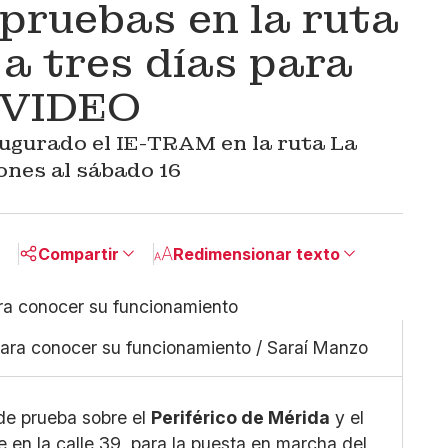
pruebas en la ruta
a tres días para
: VIDEO
augurado el IE-TRAM en la ruta La
ones al sábado 16
Compartir
Redimensionar texto
Pequeño
Linkedin
Mediano
Facebook
para conocer su funcionamiento / Saraí Manzo
Grande
X
Whatsapp
Copiar enlace
 de prueba sobre el
Periférico de Mérida
y el
e en la calle 39, para la puesta en marcha del