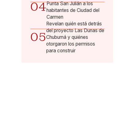
04
Punta San Julián a los
habitantes de Ciudad del
Carmen
Revelan quién está detrás
del proyecto Las Dunas de
05
Chuburná y quiénes
otorgaron los permisos
para construir