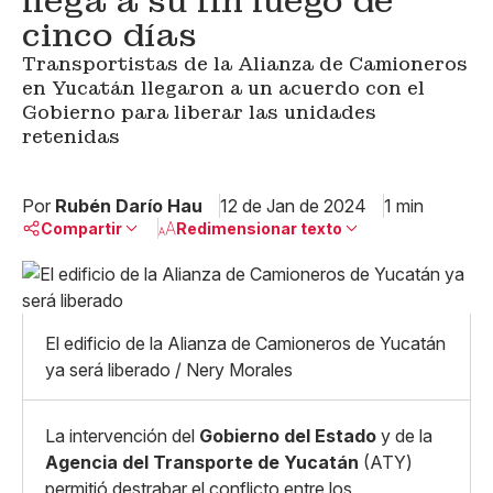
llega a su fin luego de
cinco días
Transportistas de la Alianza de Camioneros
en Yucatán llegaron a un acuerdo con el
Gobierno para liberar las unidades
retenidas
Por
Rubén Darío Hau
12 de Jan de 2024
1 min
Compartir
Redimensionar texto
Pequeño
Linkedin
Mediano
Facebook
X
Grande
El edificio de la Alianza de Camioneros de Yucatán
Whatsapp
ya será liberado / Nery Morales
Copiar enlace
La intervención del
Gobierno del Estado
y de la
Agencia del Transporte de Yucatán
(ATY)
permitió destrabar el conflicto entre los