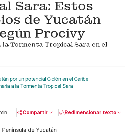
l Sara: Estos
pios de Yucatán
egún Procivy
 la Tormenta Tropical Sara en el
tán por un potencial Ciclón en el Caribe
inaría a la Tormenta Tropical Sara
 min
Compartir
Redimensionar texto
Pequeño
Linkedin
Mediano
Facebook