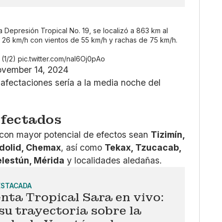
a Depresión Tropical No. 19, se localizó a 863 km al
e 26 km/h con vientos de 55 km/h y rachas de 75 km/h.
 (1/2)
pic.twitter.com/nal6Oj0pAo
vember 14, 2024
s afectaciones sería a la media noche del
afectados
 con mayor potencial de efectos sean
Tizimín,
adolid, Chemax
, así como
Tekax, Tzucacab,
elestún, Mérida
y localidades aledañas.
ESTACADA
nta Tropical Sara en vivo:
su trayectoria sobre la