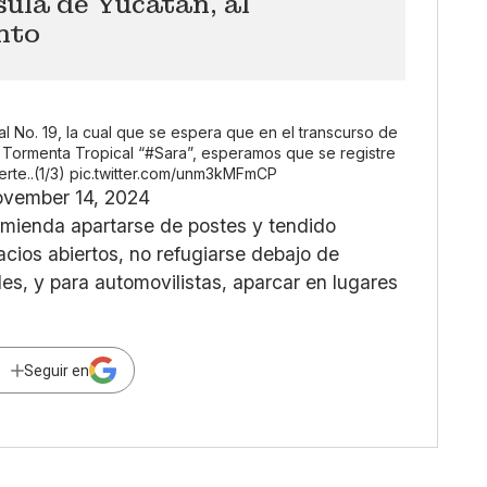
ula de Yucatán, al
nto
l No. 19, la cual que se espera que en el transcurso de
 Tormenta Tropical “
#Sara
”, esperamos que se registre
rte..(1/3)
pic.twitter.com/unm3kMFmCP
vember 14, 2024
omienda apartarse de postes y tendido
cios abiertos, no refugiarse debajo de
es, y para automovilistas, aparcar en lugares
Seguir en