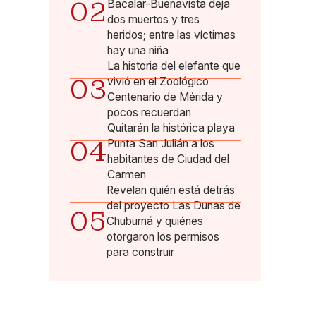
02
Bacalar-Buenavista deja
dos muertos y tres
heridos; entre las víctimas
hay una niña
La historia del elefante que
03
vivió en el Zoológico
Centenario de Mérida y
pocos recuerdan
Quitarán la histórica playa
04
Punta San Julián a los
habitantes de Ciudad del
Carmen
Revelan quién está detrás
del proyecto Las Dunas de
05
Chuburná y quiénes
otorgaron los permisos
para construir