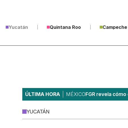
Yucatán
Quintana Roo
Campeche
ÚLTIMA HORA
MÉXICO
FGR revela cómo 
YUCATÁN