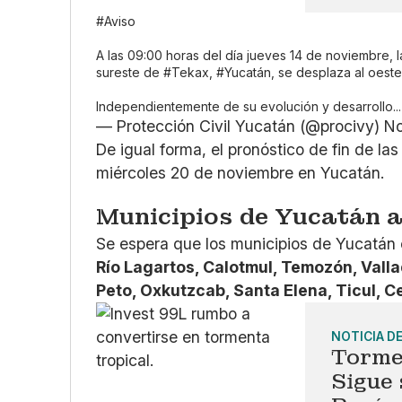
#Aviso
A las 09:00 horas del día jueves 14 de noviembre, l
sureste de
#Tekax
,
#Yucatán
, se desplaza al oest
Independientemente de su evolución y desarrollo...
— Protección Civil Yucatán (@procivy)
No
De igual forma, el pronóstico de fin de la
miércoles 20 de noviembre en Yucatán.
Municipios de Yucatán 
Se espera que los municipios de Yucatán
Río Lagartos, Calotmul, Temozón, Vall
Peto, Oxkutzcab, Santa Elena, Ticul, C
NOTICIA D
Torme
Sigue 