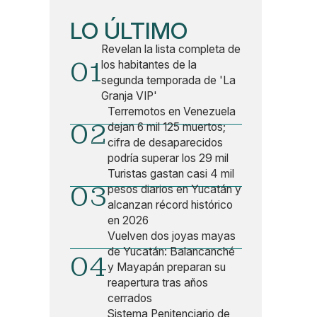
LO ÚLTIMO
Revelan la lista completa de
01
los habitantes de la
segunda temporada de 'La
Granja VIP'
Terremotos en Venezuela
02
dejan 6 mil 125 muertos;
cifra de desaparecidos
podría superar los 29 mil
Turistas gastan casi 4 mil
03
pesos diarios en Yucatán y
alcanzan récord histórico
en 2026
Vuelven dos joyas mayas
de Yucatán: Balancanché
04
y Mayapán preparan su
reapertura tras años
cerrados
Sistema Penitenciario de