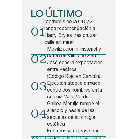
LO ÚLTIMO
Metrobús de la CDMX
01
lanza recomendación a
Harry Styles tras cruzar
calle sin mirar
Movilización ministerial y
02
cateo en Villas de San
José genera expectación
entre vecinos
¡Código Rojo en Cancún!
03
Ejecutan ataque armado
contra dos hombres en la
colonia Valle Verde
Galilea Montijo rompe el
04
silencio y habla de las
secuelas de su cirugía
estética
Edomex se colapsa por
lluvias; canal de Cartagena