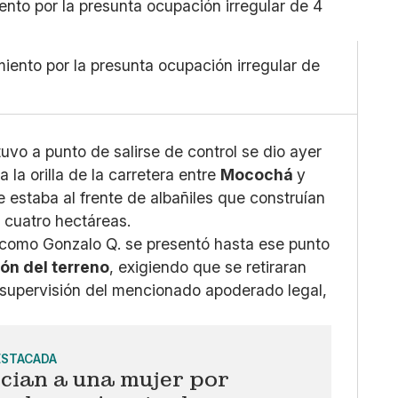
Pequeño
Linkedin
Mediano
Facebook
Grande
X
iento por la presunta ocupación irregular de
Whatsapp
Copiar enlace
uvo a punto de salirse de control se dio ayer
a la orilla de la carretera entre
Mocochá
y
 estaba al frente de albañiles que construían
 cuatro hectáreas.
 como Gonzalo Q. se presentó hasta ese punto
ón del terreno
, exigiendo que se retiraran
 supervisión del mencionado apoderado legal,
ESTACADA
cian a una mujer por