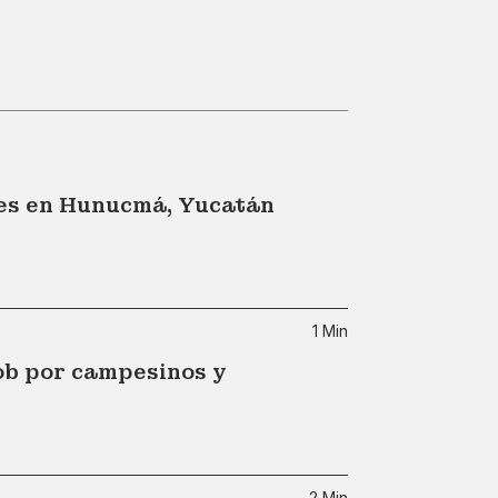
les en Hunucmá, Yucatán
1 Min
ob por campesinos y
2 Min