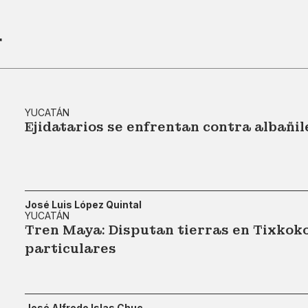
r
YUCATÁN
Ejidatarios se enfrentan contra albañi
José Luis López Quintal
YUCATÁN
Tren Maya: Disputan tierras en Tixkok
particulares
José Alfredo Islas Chuc