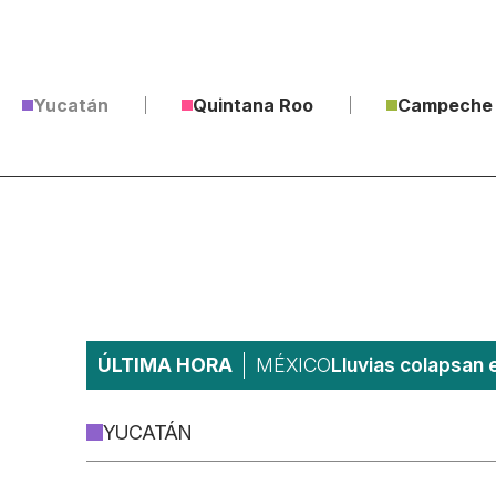
Yucatán
Quintana Roo
Campeche
ÚLTIMA HORA
MÉXICO
Lluvias colapsan 
YUCATÁN