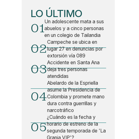
LO ÚLTIMO
Un adolescente mata a sus
01
abuelos y a cinco personas
en un colegio de Tailandia
Campeche se ubica en
02
lugar 27 en denuncias por
extorsión vía 089
Accidente en Santa Ana
03
deja tres personas
atendidas
Abelardo de la Espriella
asume la Presidencia de
04
Colombia y promete mano
dura contra guerrillas y
narcotráfico
¿Cuándo es la fecha y
05
horario de estreno de la
segunda temporada de 'La
Granja VIP'?