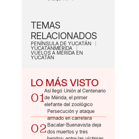
TEMAS
RELACIONADOS
PENÍNSULA DE YUCATÁN
YUCATÁN
MÉRIDA
VUELOS A MÉRIDA EN
YUCATÁN
LO MÁS VISTO
Así llegó Unión al Centenario
01
de Mérida, el primer
elefante del zoológico
Persecución y ataque
armado en carretera
02
Bacalar-Buenavista deja
dos muertos y tres
heridos; entre las víctimas