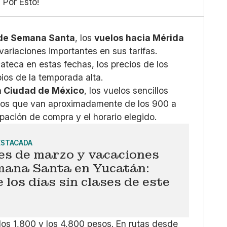
 Por Esto!
Grande
X
Whatsapp
Copiar enlace
 de Semana Santa
, los
vuelos hacia Mérida
ariaciones importantes en sus tarifas.
cateca en estas fechas, los precios de los
ios de la temporada alta.
la Ciudad de México
, los vuelos sencillos
gos que van aproximadamente de los 900 a
pación de compra y el horario elegido.
ESTACADA
es de marzo y vacaciones
mana Santa en Yucatán:
 los días sin clases de este
e los 1,800 y los 4,800 pesos. En rutas desde