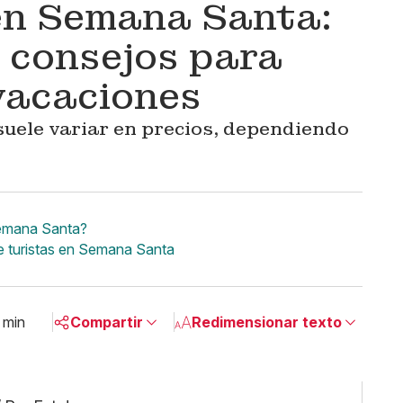
en Semana Santa:
y consejos para
 vacaciones
uele variar en precios, dependiendo
Semana Santa?
de turistas en Semana Santa
 min
Compartir
Redimensionar texto
Pequeño
Linkedin
Mediano
Facebook