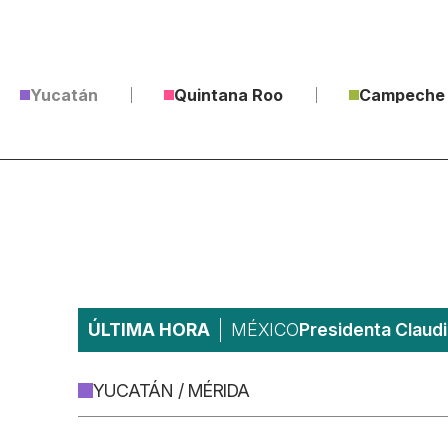
Yucatán
Quintana Roo
Campeche
ÚLTIMA HORA
MÉXICO
Presidenta Claudi
YUCATÁN / MÉRIDA