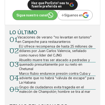
Haz que PorEsto! sea tu
fuente preferida en
Sigue nuestro canal
Síguenos en
LO ÚLTIMO
01
Vacaciones de verano "no levantan en turismo"
en Campeche para restauranteros
EU ofrece recompensa de hasta 25 millones de
02
dólares por Juan Carlos Valencia, señalado
como nuevo líder del CJNG
Abuelito muere tras ser atacado a pedradas y
03
quemado presuntamente por su nieto en
Chetumal
Marco Rubio endurece presión contra Cuba y
04
advierte que no habrá “válvula de escape” para
La Habana
05
Grupo de ciudadanos evita tragedia en el
malecón de Champotón; hombre se tira al mar