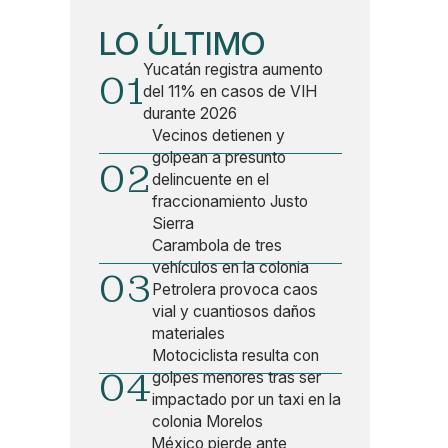
LO ÚLTIMO
Yucatán registra aumento
01
del 11% en casos de VIH
durante 2026
Vecinos detienen y
golpean a presunto
02
delincuente en el
fraccionamiento Justo
Sierra
Carambola de tres
vehículos en la colonia
03
Petrolera provoca caos
vial y cuantiosos daños
materiales
Motociclista resulta con
04
golpes menores tras ser
impactado por un taxi en la
colonia Morelos
México pierde ante