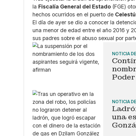
la
Fiscalía General del Estado
(FGE) otor
hechos ocurridos en el puerto de
Celest
El día de ayer se dio a conocer la detenc
una menor de edad entre el año 2016 y 2021
sus padres sobre el abuso sexual por part
NOTICIA D
Conti
nombr
Poder 
NOTICIA D
Ladrón
una es
Gonzá