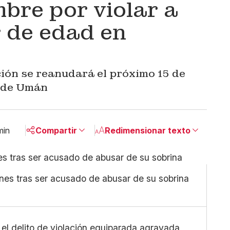
bre por violar a
 de edad en
ación se reanudará el próximo 15 de
l de Umán
min
Compartir
Redimensionar texto
Pequeño
Linkedin
Mediano
Facebook
rnes tras ser acusado de abusar de su sobrina
Grande
X
Whatsapp
Copiar enlace
 el delito de violación equiparada agravada,