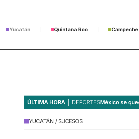
Yucatán
Quintana Roo
Campeche
ÚLTIMA HORA
DEPORTES
México se qued
YUCATÁN / SUCESOS