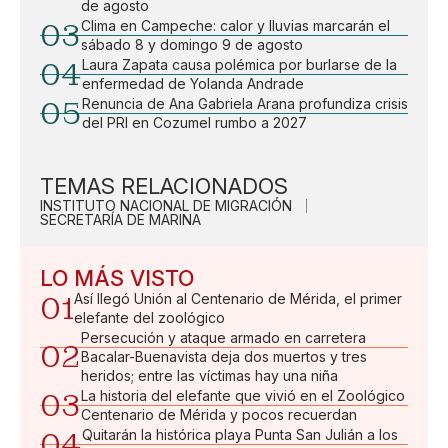
de agosto
03
Clima en Campeche: calor y lluvias marcarán el
sábado 8 y domingo 9 de agosto
04
Laura Zapata causa polémica por burlarse de la
enfermedad de Yolanda Andrade
05
Renuncia de Ana Gabriela Arana profundiza crisis
del PRI en Cozumel rumbo a 2027
TEMAS RELACIONADOS
INSTITUTO NACIONAL DE MIGRACIÓN
SECRETARÍA DE MARINA
LO MÁS VISTO
01
Así llegó Unión al Centenario de Mérida, el primer
elefante del zoológico
Persecución y ataque armado en carretera
02
Bacalar-Buenavista deja dos muertos y tres
heridos; entre las víctimas hay una niña
03
La historia del elefante que vivió en el Zoológico
Centenario de Mérida y pocos recuerdan
04
Quitarán la histórica playa Punta San Julián a los