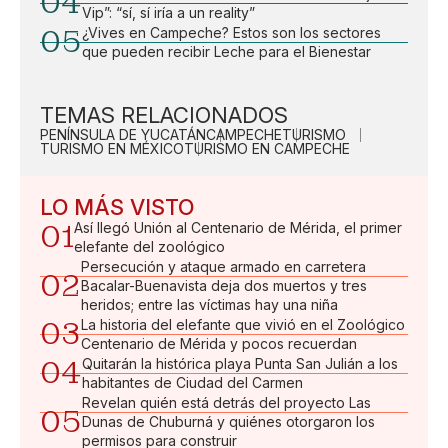
04
Vip”: “sí, sí iría a un reality”
05
¿Vives en Campeche? Estos son los sectores
que pueden recibir Leche para el Bienestar
TEMAS RELACIONADOS
PENÍNSULA DE YUCATÁN
CAMPECHE
TURISMO
TURISMO EN MÉXICO
TURISMO EN CAMPECHE
LO MÁS VISTO
01
Así llegó Unión al Centenario de Mérida, el primer
elefante del zoológico
Persecución y ataque armado en carretera
02
Bacalar-Buenavista deja dos muertos y tres
heridos; entre las víctimas hay una niña
03
La historia del elefante que vivió en el Zoológico
Centenario de Mérida y pocos recuerdan
04
Quitarán la histórica playa Punta San Julián a los
habitantes de Ciudad del Carmen
Revelan quién está detrás del proyecto Las
05
Dunas de Chuburná y quiénes otorgaron los
permisos para construir