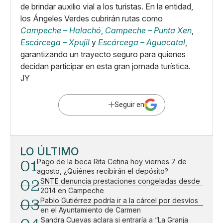
de brindar auxilio vial a los turistas. En la entidad,
los Ángeles Verdes cubrirán rutas como
Campeche – Halachó
,
Campeche – Punta Xen
,
Escárcega – Xpujil
y
Escárcega – Aguacatal
,
garantizando un trayecto seguro para quienes
decidan participar en esta gran jornada turística.
JY
Seguir en
LO ÚLTIMO
01
Pago de la beca Rita Cetina hoy viernes 7 de
agosto, ¿Quiénes recibirán el depósito?
02
SNTE denuncia prestaciones congeladas desde
2014 en Campeche
03
Pablo Gutiérrez podría ir a la cárcel por desvíos
en el Ayuntamiento de Carmen
Sandra Cuevas aclara si entraría a “La Granja