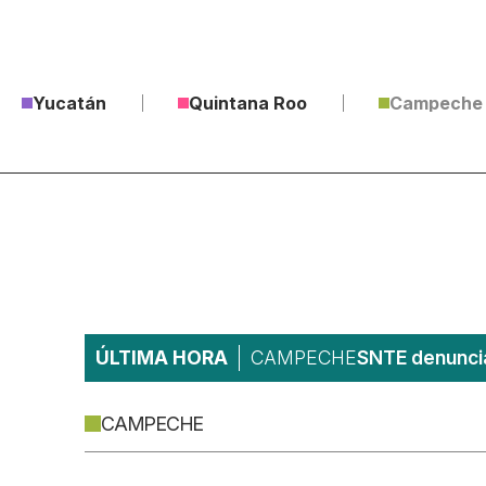
Yucatán
Quintana Roo
Campeche
ÚLTIMA HORA
CAMPECHE
SNTE denuncia
CAMPECHE