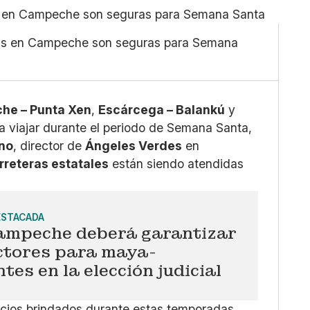
Pequeño
Linkedin
Mediano
Facebook
tas en Campeche son seguras para Semana
Grande
X
Whatsapp
Copiar enlace
he – Punta Xen
,
Escárcega – Balankú
y
 viajar durante el periodo de Semana Santa,
ano
, director de
Ángeles Verdes
en
rreteras estatales
están siendo atendidas
ESTACADA
ampeche deberá garantizar
ctores para maya-
tes en la elección judicial
icios brindados durante estas temporadas,