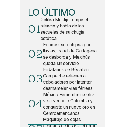
LO ÚLTIMO
Galilea Montijo rompe el
01
silencio y habla de las
secuelas de su cirugía
estética
Edomex se colapsa por
02
lluvias; canal de Cartagena
se desborda y Mexibús
queda sin servicio
Ejidatarios de Bécal en
03
Campeche retienen a
trabajadores por intentar
desmantelar vías férreas
México Femenil reina otra
04
vez: vence a Colombia y
conquista un nuevo oro en
Centroamericanos
Maquillaje de cejas
después de los 50: el error