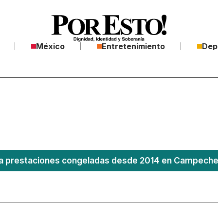
México
Entretenimiento
Dep
 prestaciones congeladas desde 2014 en Campeche; 