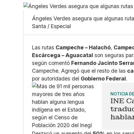
Ángeles Verdes asegura que algunas ru
Santa / Especial
Las rutas
Campeche – Halachó
,
Campec
Escárcega – Aguacatal
son seguras para
según comentó
Fernando Jacinto Serr
Campeche. Agregó que el resto de las
ca
por autoridades del
Gobierno Federal
.
NOTICIA D
INE C
tradu
hablan
Destacó un aumento del
50%
en los serv