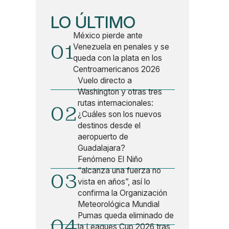
LO ÚLTIMO
México pierde ante
01
Venezuela en penales y se
queda con la plata en los
Centroamericanos 2026
Vuelo directo a
Washington y otras tres
rutas internacionales:
02
¿Cuáles son los nuevos
destinos desde el
aeropuerto de
Guadalajara?
Fenómeno El Niño
“alcanza una fuerza no
03
vista en años”, así lo
confirma la Organización
Meteorológica Mundial
Pumas queda eliminado de
04
la Leagues Cup 2026 tras