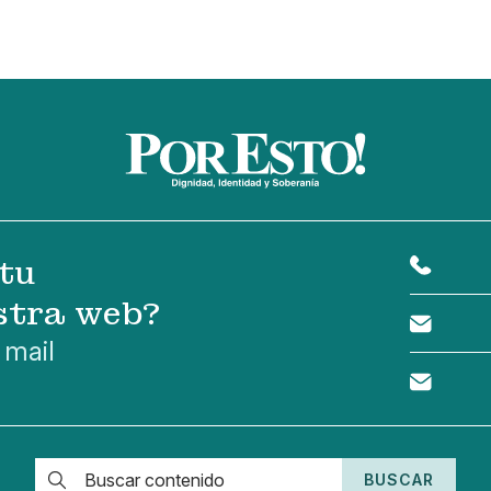
tu
stra web?
 mail
BUSCAR