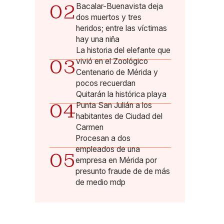
02
Bacalar-Buenavista deja
dos muertos y tres
heridos; entre las víctimas
hay una niña
La historia del elefante que
03
vivió en el Zoológico
Centenario de Mérida y
pocos recuerdan
Quitarán la histórica playa
04
Punta San Julián a los
habitantes de Ciudad del
Carmen
Procesan a dos
empleados de una
05
empresa en Mérida por
presunto fraude de de más
de medio mdp