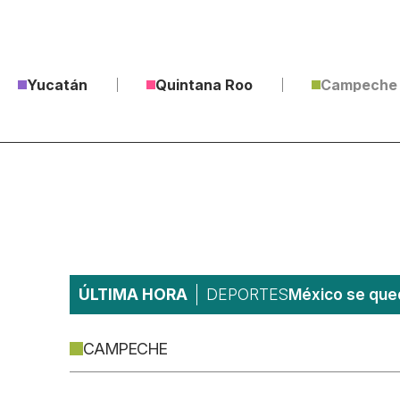
Yucatán
Quintana Roo
Campeche
ÚLTIMA HORA
DEPORTES
México se qued
CAMPECHE