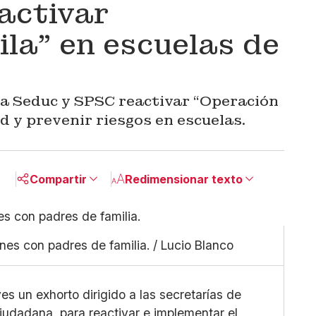
activar
la” en escuelas de
a Seduc y SPSC reactivar “Operación
d y prevenir riesgos en escuelas.
Compartir
Redimensionar texto
Pequeño
Linkedin
Mediano
Facebook
es con padres de familia. / Lucio Blanco
Grande
X
Whatsapp
Copiar enlace
es un exhorto dirigido a las secretarías de
udadana, para reactivar e implementar el