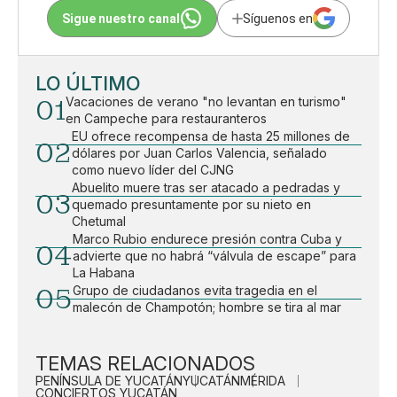
Sigue nuestro canal
Síguenos en
LO ÚLTIMO
01
Vacaciones de verano "no levantan en turismo"
en Campeche para restauranteros
EU ofrece recompensa de hasta 25 millones de
02
dólares por Juan Carlos Valencia, señalado
como nuevo líder del CJNG
Abuelito muere tras ser atacado a pedradas y
03
quemado presuntamente por su nieto en
Chetumal
Marco Rubio endurece presión contra Cuba y
04
advierte que no habrá “válvula de escape” para
La Habana
05
Grupo de ciudadanos evita tragedia en el
malecón de Champotón; hombre se tira al mar
TEMAS RELACIONADOS
PENÍNSULA DE YUCATÁN
YUCATÁN
MÉRIDA
CONCIERTOS YUCATÁN