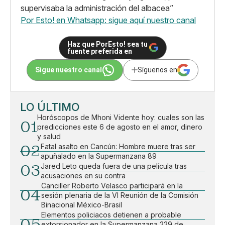
supervisaba la administración del albacea”
Por Esto! en Whatsapp: sigue aquí nuestro canal
Haz que PorEsto! sea tu
fuente preferida en
Sigue nuestro canal
Síguenos en
LO ÚLTIMO
Horóscopos de Mhoni Vidente hoy: cuales son las
01
predicciones este 6 de agosto en el amor, dinero
y salud
02
Fatal asalto en Cancún: Hombre muere tras ser
apuñalado en la Supermanzana 89
03
Jared Leto queda fuera de una película tras
acusaciones en su contra
Canciller Roberto Velasco participará en la
04
sesión plenaria de la VI Reunión de la Comisión
Binacional México-Brasil
Elementos policiacos detienen a probable
05
extorsionador en la Supermanzana 229 de