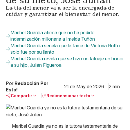
de su nieto, José Julián
La tía del menor va a ser la encargada de
cuidar y garantizar el bienestar del menor.
Maribel Guardia afirma que no ha pedido
indemnización millonaria a Imelda Tuñón
Maribel Guardia señala que la fama de Victoria Ruffo
solo fue por su llanto
Maribel Guardia revela que se hizo un tatuaje en honor
a su hijo, Julián Figueroa
Por
Redacción Por
21 de May de 2026
2 min
Esto!
Compartir
Redimensionar texto
Pequeño
Linkedin
Mediano
Facebook
X
Grande
Maribel Guardia ya no es la tutora testamentaria de