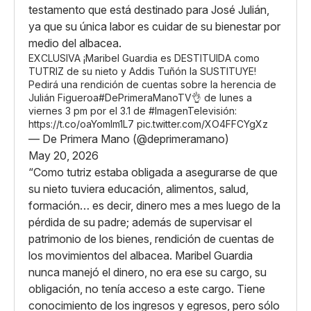
testamento que está destinado para José Julián,
ya que su única labor es cuidar de su bienestar por
medio del albacea.
EXCLUSIVA ¡Maribel Guardia es DESTITUIDA como
TUTRIZ de su nieto y Addis Tuñón la SUSTITUYE!
Pedirá una rendición de cuentas sobre la herencia de
Julián Figueroa
#DePrimeraManoTV
👌 de lunes a
viernes 3 pm por el 3.1 de
#ImagenTelevisión
:
https://t.co/oaYomlm1L7
pic.twitter.com/XO4FFCYgXz
— De Primera Mano (@deprimeramano)
May 20, 2026
“Como tutriz estaba obligada a asegurarse de que
su nieto tuviera educación, alimentos, salud,
formación… es decir, dinero mes a mes luego de la
pérdida de su padre; además de supervisar el
patrimonio de los bienes, rendición de cuentas de
los movimientos del albacea. Maribel Guardia
nunca manejó el dinero, no era ese su cargo, su
obligación, no tenía acceso a este cargo. Tiene
conocimiento de los ingresos y egresos, pero sólo