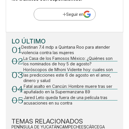
Seguir en
LO ÚLTIMO
01
Destinan 7.4 mdp a Quintana Roo para atender
violencia contra las mujeres
02
La Casa de los Famosos México: ¿Quiénes son
los nominados de hoy 5 de agosto?
Horóscopos de Mhoni Vidente hoy: cuales son
03
las predicciones este 6 de agosto en el amor,
dinero y salud
04
Fatal asalto en Cancún: Hombre muere tras ser
apuñalado en la Supermanzana 89
05
Jared Leto queda fuera de una película tras
acusaciones en su contra
TEMAS RELACIONADOS
PENÍNSULA DE YUCATÁN
CAMPECHE
ESCÁRCEGA