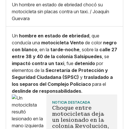
X
Grande
Un hombre en estado de ebriedad chocó su
Whatsapp
motocicleta sin placas contra un taxi. / Joaquín
Copiar enlace
Guevara
Un
hombre en estado de ebriedad
, que
conducía una
motocicleta Vento
de color
negro
con blanco
, en la
tarde-noche
, sobre la
calle 27
entre 38 y 40 de la colonia Salsipuedes
, se
impactó contra un taxi
, fue
detenido
por
elementos de la
Secretaría de Protección y
Seguridad Ciudadana (SPSC)
y
trasladado a
los separos del Complejo Policiaco
para el
deslinde de responsabilidades
.
NOTICIA DESTACADA
Choque entre
motocicletas deja
un lesionado en la
colonia Revolución,