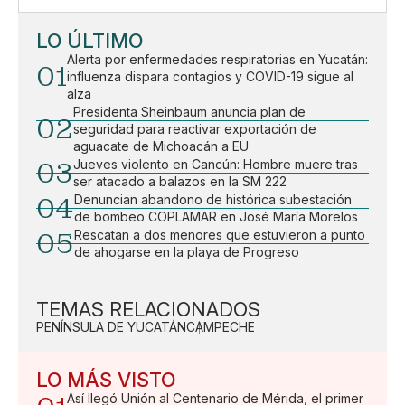
LO ÚLTIMO
Alerta por enfermedades respiratorias en Yucatán:
01
influenza dispara contagios y COVID-19 sigue al
alza
Presidenta Sheinbaum anuncia plan de
02
seguridad para reactivar exportación de
aguacate de Michoacán a EU
03
Jueves violento en Cancún: Hombre muere tras
ser atacado a balazos en la SM 222
04
Denuncian abandono de histórica subestación
de bombeo COPLAMAR en José María Morelos
05
Rescatan a dos menores que estuvieron a punto
de ahogarse en la playa de Progreso
TEMAS RELACIONADOS
PENÍNSULA DE YUCATÁN
CAMPECHE
LO MÁS VISTO
Así llegó Unión al Centenario de Mérida, el primer