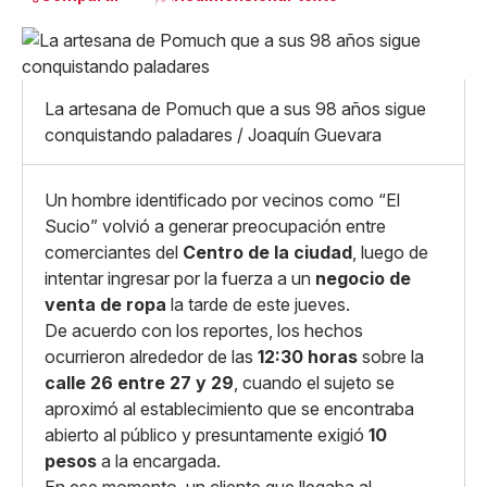
Pequeño
Linkedin
Mediano
Facebook
X
Grande
La artesana de Pomuch que a sus 98 años sigue
Whatsapp
conquistando paladares / Joaquín Guevara
Copiar enlace
Un hombre identificado por vecinos como “El
Sucio” volvió a generar preocupación entre
comerciantes del
Centro de la ciudad
, luego de
intentar ingresar por la fuerza a un
negocio de
venta de ropa
la tarde de este jueves.
De acuerdo con los reportes, los hechos
ocurrieron alrededor de las
12:30 horas
sobre la
calle 26 entre 27 y 29
, cuando el sujeto se
aproximó al establecimiento que se encontraba
abierto al público y presuntamente exigió
10
pesos
a la encargada.