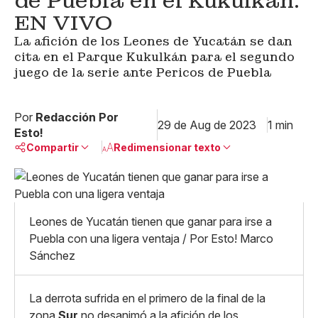
de Puebla en el Kukulkán:
EN VIVO
La afición de los Leones de Yucatán se dan
cita en el Parque Kukulkán para el segundo
juego de la serie ante Pericos de Puebla
Por
Redacción Por
29 de Aug de 2023
1 min
Esto!
Compartir
Redimensionar texto
Pequeño
Linkedin
Mediano
Facebook
X
Grande
Leones de Yucatán tienen que ganar para irse a
Whatsapp
Puebla con una ligera ventaja / Por Esto! Marco
Copiar enlace
Sánchez
La derrota sufrida en el primero de la final de la
zona
Sur
no desanimó a la afición de los