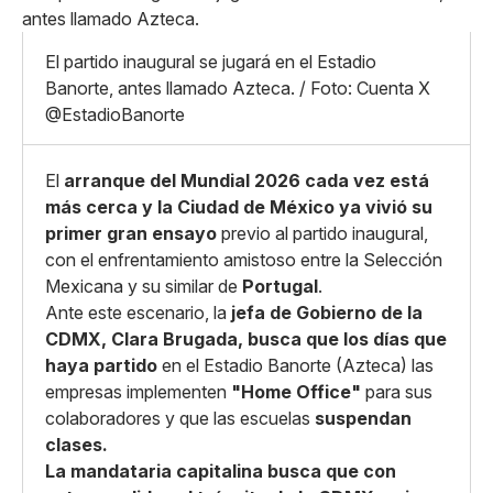
Pequeño
Linkedin
Mediano
Facebook
X
Grande
El partido inaugural se jugará en el Estadio
Whatsapp
Banorte, antes llamado Azteca. / Foto: Cuenta X
Copiar enlace
@EstadioBanorte
El
arranque del Mundial 2026 cada vez está
más cerca y la Ciudad de México ya vivió su
primer gran ensayo
previo al partido inaugural,
con el enfrentamiento amistoso entre la Selección
Mexicana y su similar de
Portugal
.
Ante este escenario, la
jefa de Gobierno de la
CDMX, Clara Brugada, busca que los días que
haya partido
en el Estadio Banorte (Azteca) las
empresas implementen
"Home Office"
para sus
colaboradores y que las escuelas
suspendan
clases.
La mandataria capitalina busca que con