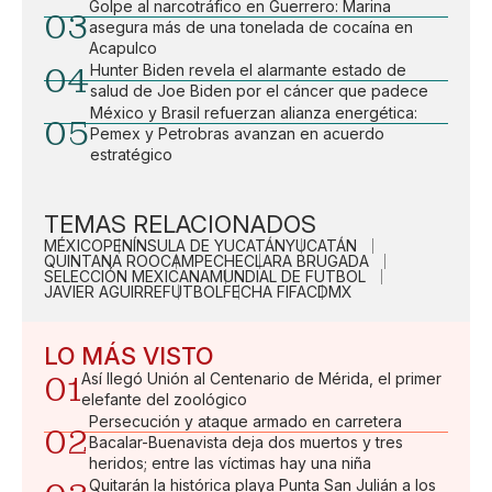
Golpe al narcotráfico en Guerrero: Marina
03
asegura más de una tonelada de cocaína en
Acapulco
04
Hunter Biden revela el alarmante estado de
salud de Joe Biden por el cáncer que padece
México y Brasil refuerzan alianza energética:
05
Pemex y Petrobras avanzan en acuerdo
estratégico
TEMAS RELACIONADOS
MÉXICO
PENÍNSULA DE YUCATÁN
YUCATÁN
QUINTANA ROO
CAMPECHE
CLARA BRUGADA
SELECCIÓN MEXICANA
MUNDIAL DE FUTBOL
JAVIER AGUIRRE
FUTBOL
FECHA FIFA
CDMX
LO MÁS VISTO
01
Así llegó Unión al Centenario de Mérida, el primer
elefante del zoológico
Persecución y ataque armado en carretera
02
Bacalar-Buenavista deja dos muertos y tres
heridos; entre las víctimas hay una niña
Quitarán la histórica playa Punta San Julián a los