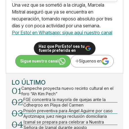
Una vez que se sometió a la cirugía, Marcela
Mistral aseguró que ya se encuentra en
recuperación, tomando reposo absoluto por tres
días y con poca actividad por una semana.
Por Esto! en Whatsapp: sigue aquí nuestro canal
Haz que PorEsto! sea tu
fuente preferida en
Sigue nuestro canal
Síguenos en
LO ÚLTIMO
01
Campeche proyecta nuevo recinto cultural en el
foro “Ah Kim Pech”
02
FGE concentra la mayoría de quejas ante la
Cdheqroo en Playa del Carmen
03
Prisión preventiva para Ángel Aguirre por caso
Ayotzinapa; juez niega reclusión domiciliaria
04
Izamal se prepara para celebrar a Nuestra
Señora de Izamal durante agosto