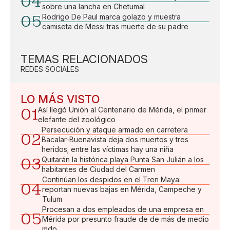
04
sobre una lancha en Chetumal
05
Rodrigo De Paul marca golazo y muestra
camiseta de Messi tras muerte de su padre
TEMAS RELACIONADOS
REDES SOCIALES
LO MÁS VISTO
01
Así llegó Unión al Centenario de Mérida, el primer
elefante del zoológico
Persecución y ataque armado en carretera
02
Bacalar-Buenavista deja dos muertos y tres
heridos; entre las víctimas hay una niña
03
Quitarán la histórica playa Punta San Julián a los
habitantes de Ciudad del Carmen
Continúan los despidos en el Tren Maya:
04
reportan nuevas bajas en Mérida, Campeche y
Tulum
Procesan a dos empleados de una empresa en
05
Mérida por presunto fraude de de más de medio
mdp