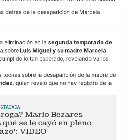
Pequeño
Linkedin
Mediano
Facebook
s detrás de la desaparición de Marcela
Grande
X
Whatsapp
Copiar enlace
a eliminación en la
segunda temporada de
ía sobre
Luis Miguel y su madre Marcela
cumplido lo tan esperado, revelando varios
 teorías sobre la desaparición de la madre de
ndez
, quien reveló que no hay registro de la
ESTACADA
droga? Mario Bezares
 qué se le cayó en pleno
nazo’: VIDEO