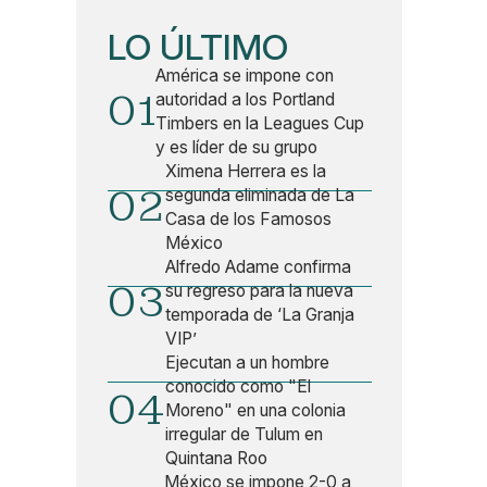
LO ÚLTIMO
América se impone con
01
autoridad a los Portland
Timbers en la Leagues Cup
y es líder de su grupo
Ximena Herrera es la
02
segunda eliminada de La
Casa de los Famosos
México
Alfredo Adame confirma
03
su regreso para la nueva
temporada de ‘La Granja
VIP’
Ejecutan a un hombre
conocido como "El
04
Moreno" en una colonia
irregular de Tulum en
Quintana Roo
México se impone 2-0 a