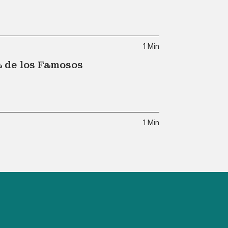
1 Min
a de los Famosos
1 Min