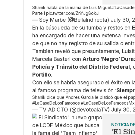
Shanik habla de la mamá de Luis Miguel.
#LaCasade
Parte I
pic.twitter.com/ZnYJg8okJi
— Soy Marbe (@BellaIndirecta)
July 30, 
En la búsqueda de su tumba y restos en
ha encargado de hacer una extensa inves
de que no hay registro de su salida o ent
También reveló que presuntamente, Luisit
Marcela Basteri con
Arturo ‘Negro’ Dura
Policía y Tránsito del Distrito Federal
, 
Portillo
.
Con ello se habría asegurado el éxito en l
al famoso programa de televisión ‘
Siempr
Shanik dice que Andres García le platicó que el pap
#LaCasaDeLosFamosos
#LaCasaDeLosFamososMx
— TV ADICTO (@devotoalaTV)
July 30, 
NOTICIA D
'El Si