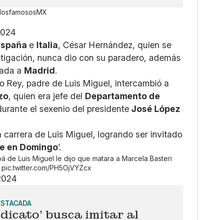
losfamososMX
2024
España
e
Italia
, César Hernández, quien se
tigación, nunca dio con su paradero, además
rada a
Madrid
.
o Rey, padre de Luis Miguel, intercambió a
zo
, quien era jefe del
Departamento de
durante el sexenio del presidente
José López
a carrera de Luis Miguel, logrando ser invitado
e en Domingo
’.
á de Luis Miguel le dijo que matara a Marcela Basteri
pic.twitter.com/PH5OjVYZcx
2024
ESTACADA
ndicato' busca imitar al