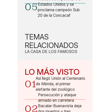
05
Estados Unidos y se
proclama campeón Sub
20 de la Concacaf
TEMAS
RELACIONADOS
LA CASA DE LOS FAMOSOS
LO MÁS VISTO
Así llegó Unión al Centenario
01
de Mérida, el primer
elefante del zoológico
Persecución y ataque
armado en carretera
02
Bacalar-Buenavista deja
dos muertos y tres