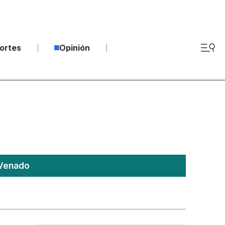
ortes
Opinión
 Venado