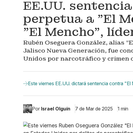
EE.UU. sentencia
perpetua a "El Me
"El Mencho", líd
Rubén Oseguera González, alias "El
Jalisco Nueva Generación, fue co
Unidos por narcotráfico y crimen 
Este viernes EE.UU. dictará sentencia contra "El 
Por
Israel Olguín
7 de Mar de 2025
1 min