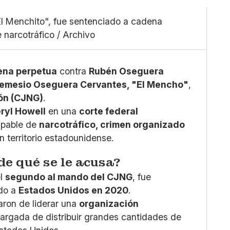
Facebook
Grande
X
l Menchito", fue sentenciado a cadena
Whatsapp
 narcotráfico / Archivo
Copiar enlace
ena perpetua
contra
Rubén Oseguera
emesio Oseguera Cervantes, "El Mencho"
,
ión (CJNG)
.
ryl Howell
en una
corte federal
ulpable de
narcotráfico, crimen organizado
n territorio estadounidense.
de qué se le acusa?
el
segundo al mando del CJNG
, fue
ado a
Estados Unidos en 2020
.
aron de liderar una
organización
cargada de distribuir grandes cantidades de