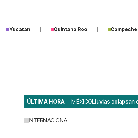
Yucatán
Quintana Roo
Campeche
ÚLTIMA HORA
MÉXICO
Lluvias colapsan 
INTERNACIONAL