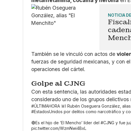
metanfetamina, cocaína y heroína
en E
NOTICIA D
Fiscal
caden
Mench
También se le vinculó con actos de
viole
fuerzas de seguridad mexicanas, y con el u
operaciones del cártel.
Golpe al CJNG
Con esta sentencia, las autoridades est
considerado uno de los grupos delictivos
#ÚLTIMAHORA
🚨I Rubén Oseguera González, alias
#EstadosUnidos
por delitos como narcotráfico y co
🔴Es el hijo de ‘El Mencho’ líder del
#CJNG
y fue j
pic.twitter.com/WzmNwi4BxL