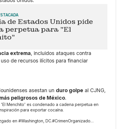
stados Unidos.
ESTACADA
ía de Estados Unidos pide
a perpetua para "El
ito"
ncia extrema
, incluidos ataques contra
so de recursos ilícitos para financiar
adounidenses asestan un
duro golpe
al CJNG,
más peligrosos de México
.
 'El Menchito' es condenado a cadena perpetua en
nspiración para exportar cocaína.
uzgado en
#Washington
, DC.
#CrimenOrganizado
…