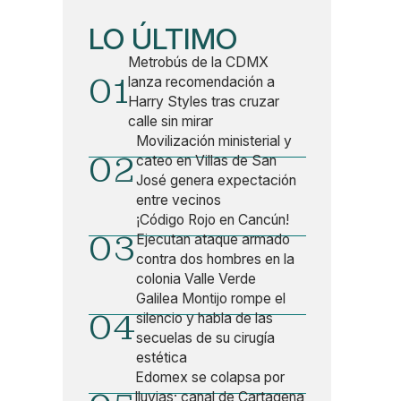
LO ÚLTIMO
Metrobús de la CDMX
01
lanza recomendación a
Harry Styles tras cruzar
calle sin mirar
Movilización ministerial y
02
cateo en Villas de San
José genera expectación
entre vecinos
¡Código Rojo en Cancún!
03
Ejecutan ataque armado
contra dos hombres en la
colonia Valle Verde
Galilea Montijo rompe el
04
silencio y habla de las
secuelas de su cirugía
estética
Edomex se colapsa por
lluvias; canal de Cartagena