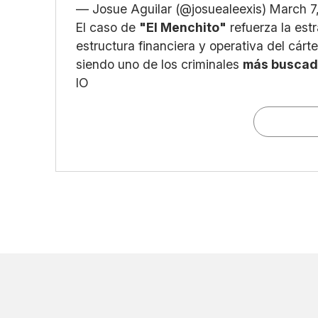
— Josue Aguilar (@josuealeexis)
March 7
El caso de
"El Menchito"
refuerza la est
estructura financiera y operativa del cárte
siendo uno de los criminales
más busca
IO