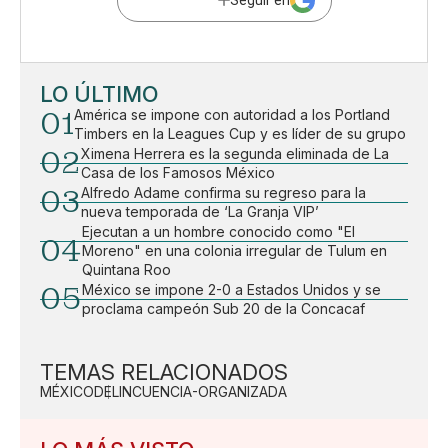
Seguir en
LO ÚLTIMO
01
América se impone con autoridad a los Portland
Timbers en la Leagues Cup y es líder de su grupo
02
Ximena Herrera es la segunda eliminada de La
Casa de los Famosos México
03
Alfredo Adame confirma su regreso para la
nueva temporada de ‘La Granja VIP’
Ejecutan a un hombre conocido como "El
04
Moreno" en una colonia irregular de Tulum en
Quintana Roo
05
México se impone 2-0 a Estados Unidos y se
proclama campeón Sub 20 de la Concacaf
TEMAS RELACIONADOS
MÉXICO
DELINCUENCIA-ORGANIZADA