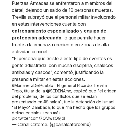
Fuerzas Armadas se enfrentaron a miembros del
cártel, dejando un saldo de 19 personas muertas.
Trevilla subrayó que el personal militar involucrado
en estas intervenciones cuenta con
entrenamiento especializado
y
equipo de
protección adecuado
, lo que permite hacer
frente a la amenaza creciente en zonas de alta
actividad criminal.
“El personal que asiste a este tipo de eventos es
gente adiestrada, con mucha disciplina, chalecos
antibalas y cascos”, comentó, justificando la
presencia militar en estas acciones.
#MañaneraDelPueblo
| El general Ricardo Trevilla
Trejo, titular de la
@SEDENAmx
, explicó que "el origen
del problema, de los conflictos que se están
presentando en
#Sinaloa
", fue la detención de Ismael
"El Mayo" Zambada, lo que "ha hecho que los grupos
delincuenciales sean más…
pic.twitter.com/7QMwzQGjdl
— Canal Catorce. (@canalcatorcemx)