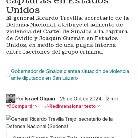
capturas en Estados
Unidos
El general Ricardo Trevilla, secretario de la
Defensa Nacional, atribuye el aumento de
violencia del Cártel de Sinaloa a la captura
de Ovidio y Joaquín Guzmán en Estados
Unidos, en medio de una pugna interna
entre facciones del grupo criminal
Gobernador de Sinaloa plantea situación de violencia
ante diputados en San Lázaro
Por
Israel Olguín
25 de Oct de 2024
2 min
Compartir
Redimensionar texto
Pequeño
Linkedin
Mediano
Facebook
X