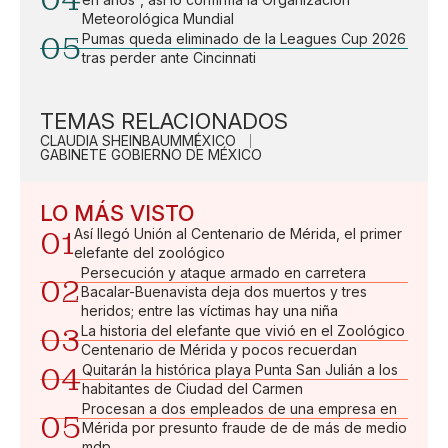
04
Meteorológica Mundial
05
Pumas queda eliminado de la Leagues Cup 2026
tras perder ante Cincinnati
TEMAS RELACIONADOS
CLAUDIA SHEINBAUM
MÉXICO
GABINETE GOBIERNO DE MÉXICO
LO MÁS VISTO
01
Así llegó Unión al Centenario de Mérida, el primer
elefante del zoológico
Persecución y ataque armado en carretera
02
Bacalar-Buenavista deja dos muertos y tres
heridos; entre las víctimas hay una niña
03
La historia del elefante que vivió en el Zoológico
Centenario de Mérida y pocos recuerdan
04
Quitarán la histórica playa Punta San Julián a los
habitantes de Ciudad del Carmen
Procesan a dos empleados de una empresa en
05
Mérida por presunto fraude de de más de medio
mdp