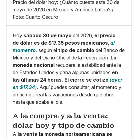
X
Grande
Precio del dolar hoy: ¿Cuánto cuesta este 30 de
Whatsapp
mayo de 2026 en México y América Latina? /
Copiar enlace
Foto: Cuarto Oscuro
Hoy
sábado 30 de mayo
del 2026,
el precio
de dólar es de $17.35 pesos mexicanos
,
al
momento,
según el
tipo de cambio
del Banco de
México y del Diario Oficial de la Federación.
La
moneda nacional
recupera la estabilidad ante la
de Estados Unidos y gana algunas unidades
en
las últimas 24 horas.
El cierre se cotizó
(
ayer
en $17.34
)
. Aquí puedes consultar, al momento y
en tiempo real las variaciones desde que abre
hasta que acaba el día.
A la compra y a la venta:
dólar hoy y tipo de cambio
A
la venta la moneda norteamericana se