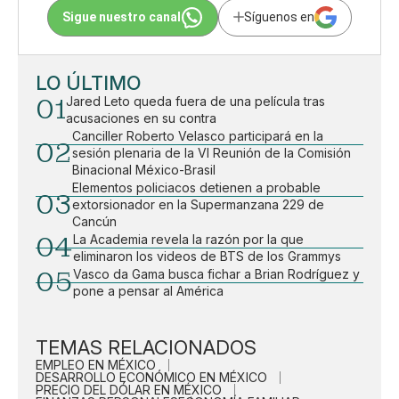
Sigue nuestro canal
Síguenos en
LO ÚLTIMO
01
Jared Leto queda fuera de una película tras
acusaciones en su contra
Canciller Roberto Velasco participará en la
02
sesión plenaria de la VI Reunión de la Comisión
Binacional México-Brasil
Elementos policiacos detienen a probable
03
extorsionador en la Supermanzana 229 de
Cancún
04
La Academia revela la razón por la que
eliminaron los videos de BTS de los Grammys
05
Vasco da Gama busca fichar a Brian Rodríguez y
pone a pensar al América
TEMAS RELACIONADOS
EMPLEO EN MÉXICO
DESARROLLO ECONÓMICO EN MÉXICO
PRECIO DEL DÓLAR EN MÉXICO