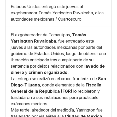
Grande
Whatsapp
Estados Unidos entregó este jueves al
Copiar enlace
exgobernador Tomás Yarrington Ruvalcaba, a las
autoridades mexicanas / Cuartoscuro
El exgobernador de Tamaulipas,
Tomás
Yarrington Ruvalcaba
, fue entregado este
jueves a las autoridades mexicanas por parte del
gobierno de Estados Unidos, luego de obtener una
liberación anticipada tras cumplir parte de su
sentencia por delitos relacionados con
lavado de
dinero
y
crimen organizado.
La entrega se realizó en el cruce fronterizo de
San
Diego-Tijuana
, donde elementos de la
Fiscalía
General de la República (FGR)
lo recibieron y
trasladaron a sus instalaciones para practicarle
exámenes médicos.
Más tarde, alrededor del mediodía, Yarrington fue
trasladado por vía aérea a la
Ciudad de México
,