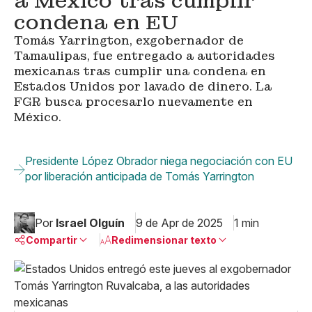
a México tras cumplir
condena en EU
Tomás Yarrington, exgobernador de
Tamaulipas, fue entregado a autoridades
mexicanas tras cumplir una condena en
Estados Unidos por lavado de dinero. La
FGR busca procesarlo nuevamente en
México.
Presidente López Obrador niega negociación con EU
por liberación anticipada de Tomás Yarrington
Por
Israel Olguín
9 de Apr de 2025
1 min
Compartir
Redimensionar texto
Pequeño
Linkedin
Mediano
Facebook
X