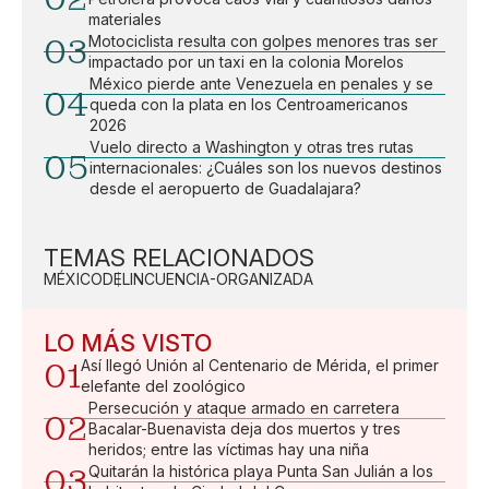
materiales
03
Motociclista resulta con golpes menores tras ser
impactado por un taxi en la colonia Morelos
México pierde ante Venezuela en penales y se
04
queda con la plata en los Centroamericanos
2026
Vuelo directo a Washington y otras tres rutas
05
internacionales: ¿Cuáles son los nuevos destinos
desde el aeropuerto de Guadalajara?
TEMAS RELACIONADOS
MÉXICO
DELINCUENCIA-ORGANIZADA
LO MÁS VISTO
01
Así llegó Unión al Centenario de Mérida, el primer
elefante del zoológico
Persecución y ataque armado en carretera
02
Bacalar-Buenavista deja dos muertos y tres
heridos; entre las víctimas hay una niña
03
Quitarán la histórica playa Punta San Julián a los