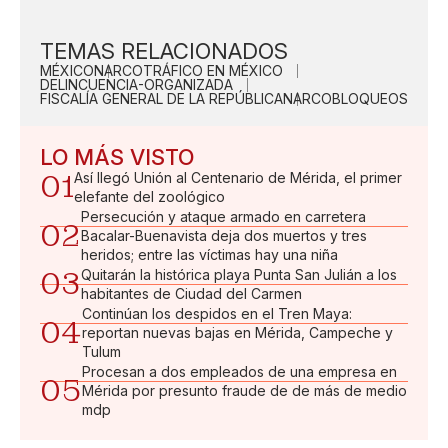
TEMAS RELACIONADOS
MÉXICO
NARCOTRÁFICO EN MÉXICO
DELINCUENCIA-ORGANIZADA
FISCALÍA GENERAL DE LA REPÚBLICA
NARCOBLOQUEOS
LO MÁS VISTO
01
Así llegó Unión al Centenario de Mérida, el primer
elefante del zoológico
Persecución y ataque armado en carretera
02
Bacalar-Buenavista deja dos muertos y tres
heridos; entre las víctimas hay una niña
03
Quitarán la histórica playa Punta San Julián a los
habitantes de Ciudad del Carmen
Continúan los despidos en el Tren Maya:
04
reportan nuevas bajas en Mérida, Campeche y
Tulum
Procesan a dos empleados de una empresa en
05
Mérida por presunto fraude de de más de medio
mdp