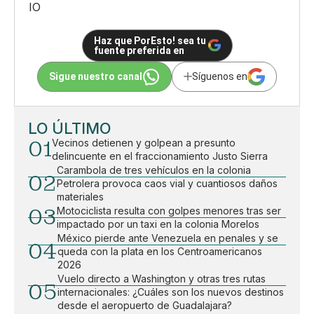
IO
Haz que PorEsto! sea tu
fuente preferida en
Sigue nuestro canal
Síguenos en
LO ÚLTIMO
01
Vecinos detienen y golpean a presunto
delincuente en el fraccionamiento Justo Sierra
Carambola de tres vehículos en la colonia
02
Petrolera provoca caos vial y cuantiosos daños
materiales
03
Motociclista resulta con golpes menores tras ser
impactado por un taxi en la colonia Morelos
México pierde ante Venezuela en penales y se
04
queda con la plata en los Centroamericanos
2026
Vuelo directo a Washington y otras tres rutas
05
internacionales: ¿Cuáles son los nuevos destinos
desde el aeropuerto de Guadalajara?