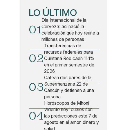
LO ÚLTIMO
Día Internacional de la
01
Cerveza: así nació la
celebración que hoy reúne a
millones de personas
Transferencias de
recursos federales para
02
Quintana Roo caen 11.1%
en el primer semestre de
2026
Catean dos bares de la
03
Supermanzana 22 de
Cancún y detienen a una
persona
Horóscopos de Mhoni
Vidente hoy: cuales son
04
las predicciones este 7 de
agosto en el amor, dinero y
salud