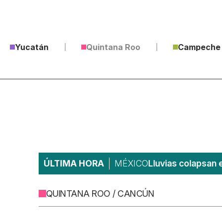
Yucatán
Quintana Roo
Campeche
ÚLTIMA HORA
MÉXICO
Lluvias colapsan 
QUINTANA ROO / CANCÚN