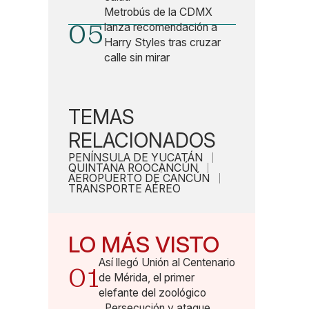
Metrobús de la CDMX
05
lanza recomendación a
Harry Styles tras cruzar
calle sin mirar
TEMAS
RELACIONADOS
PENÍNSULA DE YUCATÁN
QUINTANA ROO
CANCÚN
AEROPUERTO DE CANCÚN
TRANSPORTE AÉREO
LO MÁS VISTO
Así llegó Unión al Centenario
01
de Mérida, el primer
elefante del zoológico
Persecución y ataque