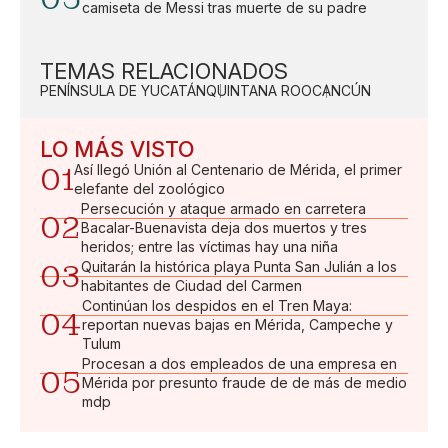
camiseta de Messi tras muerte de su padre
TEMAS RELACIONADOS
PENÍNSULA DE YUCATÁN
QUINTANA ROO
CANCÚN
LO MÁS VISTO
01
Así llegó Unión al Centenario de Mérida, el primer
elefante del zoológico
Persecución y ataque armado en carretera
02
Bacalar-Buenavista deja dos muertos y tres
heridos; entre las víctimas hay una niña
03
Quitarán la histórica playa Punta San Julián a los
habitantes de Ciudad del Carmen
Continúan los despidos en el Tren Maya:
04
reportan nuevas bajas en Mérida, Campeche y
Tulum
Procesan a dos empleados de una empresa en
05
Mérida por presunto fraude de de más de medio
mdp