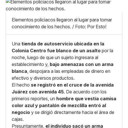
Pequeño
Linkedin
Mediano
Facebook
X
Grande
Elementos policiacos llegaron al lugar para tomar
Whatsapp
conocimiento de los hechos. / Foto: Por Esto!
Copiar enlace
Una
tienda de autoservicio ubicada en la
Colonia Centro fue blanco de un asalto
por la
noche, luego de que un sujeto ingresara al
establecimiento y,
bajo amenazas con un arma
blanca
, despojara a las empleadas de dinero en
efectivo y diversos productos.
El hecho
se registró en el cruce de la avenida
Juárez con avenida 45
. De acuerdo con los
primeros reportes, un
hombre que vestía camisa
color azul y pantalón de mezclilla entró al
negocio
y se dirigió directamente hacia el área de
cajas.
Presuntamente,
el individuo sacó un arma