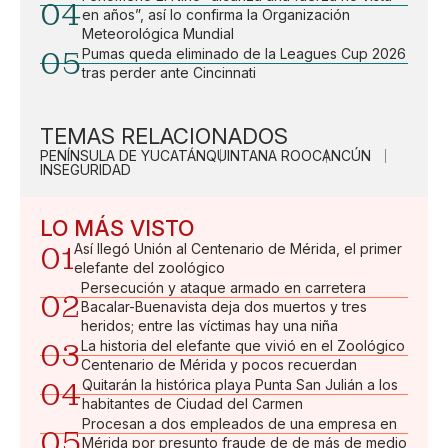
04
en años”, así lo confirma la Organización
Meteorológica Mundial
05
Pumas queda eliminado de la Leagues Cup 2026
tras perder ante Cincinnati
TEMAS RELACIONADOS
PENÍNSULA DE YUCATÁN
QUINTANA ROO
CANCÚN
INSEGURIDAD
LO MÁS VISTO
01
Así llegó Unión al Centenario de Mérida, el primer
elefante del zoológico
Persecución y ataque armado en carretera
02
Bacalar-Buenavista deja dos muertos y tres
heridos; entre las víctimas hay una niña
03
La historia del elefante que vivió en el Zoológico
Centenario de Mérida y pocos recuerdan
04
Quitarán la histórica playa Punta San Julián a los
habitantes de Ciudad del Carmen
Procesan a dos empleados de una empresa en
05
Mérida por presunto fraude de de más de medio