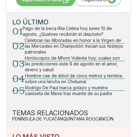
LO ÚLTIMO
01
Pago de la beca Rita Cetina hoy lunes 10 de
agosto, ¿Quiénes recibirán el depósito?
Celebran las Alboradas en honor a la Virgen de
02
las Mercedes en Champotón: Inician sus festejos
patronales
Horóscopos de Mhoni Vidente hoy: cuales son
03
las predicciones este 9 de agosto en el amor,
dinero y salud
04
Hombre cae de árbol de cinco metros y termina
sobre una lancha en Chetumal
05
Rodrigo De Paul marca golazo y muestra
camiseta de Messi tras muerte de su padre
TEMAS RELACIONADOS
PENÍNSULA DE YUCATÁN
QUINTANA ROO
CANCÚN
LO MÁS VISTO