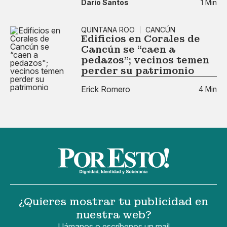
Darío Santos
1 Min
QUINTANA ROO
CANCÚN
Edificios en Corales de
Cancún se “caen a
pedazos"; vecinos temen
perder su patrimonio
Erick Romero
4 Min
¿Quieres mostrar tu publicidad en
nuestra web?
Llámanos o escríbenos un mail