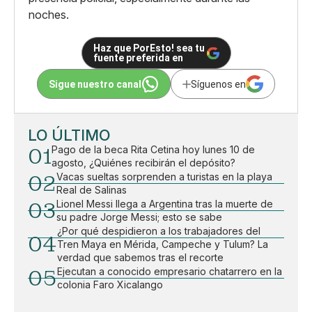
noches.
Haz que PorEsto! sea tu
fuente preferida en
Sigue nuestro canal
Síguenos en
LO ÚLTIMO
01
Pago de la beca Rita Cetina hoy lunes 10 de
agosto, ¿Quiénes recibirán el depósito?
02
Vacas sueltas sorprenden a turistas en la playa
Real de Salinas
03
Lionel Messi llega a Argentina tras la muerte de
su padre Jorge Messi; esto se sabe
¿Por qué despidieron a los trabajadores del
04
Tren Maya en Mérida, Campeche y Tulum? La
verdad que sabemos tras el recorte
05
Ejecutan a conocido empresario chatarrero en la
colonia Faro Xicalango