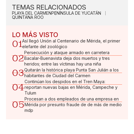
TEMAS RELACIONADOS
PLAYA DEL CARMEN
PENÍNSULA DE YUCATÁN
QUINTANA ROO
LO MÁS VISTO
01
Así llegó Unión al Centenario de Mérida, el primer
elefante del zoológico
Persecución y ataque armado en carretera
02
Bacalar-Buenavista deja dos muertos y tres
heridos; entre las víctimas hay una niña
03
Quitarán la histórica playa Punta San Julián a los
habitantes de Ciudad del Carmen
Continúan los despidos en el Tren Maya:
04
reportan nuevas bajas en Mérida, Campeche y
Tulum
Procesan a dos empleados de una empresa en
05
Mérida por presunto fraude de de más de medio
mdp