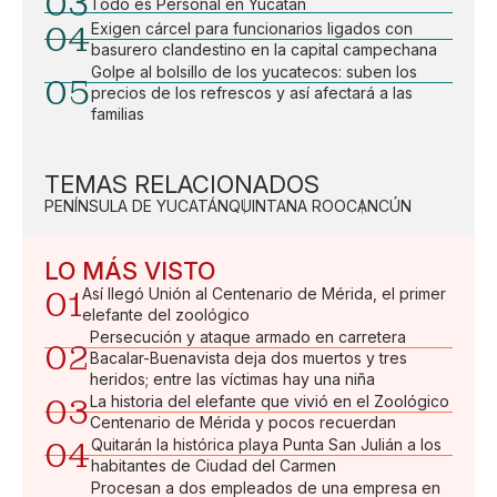
03
Todo es Personal en Yucatán
04
Exigen cárcel para funcionarios ligados con
basurero clandestino en la capital campechana
Golpe al bolsillo de los yucatecos: suben los
05
precios de los refrescos y así afectará a las
familias
TEMAS RELACIONADOS
PENÍNSULA DE YUCATÁN
QUINTANA ROO
CANCÚN
LO MÁS VISTO
01
Así llegó Unión al Centenario de Mérida, el primer
elefante del zoológico
Persecución y ataque armado en carretera
02
Bacalar-Buenavista deja dos muertos y tres
heridos; entre las víctimas hay una niña
03
La historia del elefante que vivió en el Zoológico
Centenario de Mérida y pocos recuerdan
04
Quitarán la histórica playa Punta San Julián a los
habitantes de Ciudad del Carmen
Procesan a dos empleados de una empresa en