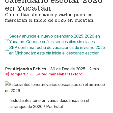
calendario escolar 2026
en Yucatán
Cinco días sin clases y varios puentes
marcarán el inicio de 2026 en Yucatán.
Segey anuncia el nuevo calendario 2025-2026 en
Yucatán: Conoce cuáles son los días sin clases
SEP confirma fecha de vacaciones de invierno 2025
en Michoacán: este día inicia el descanso escolar
Por
Alejandro Febles
30 de Dec de 2025
2 min
Compartir
Redimensionar texto
Pequeño
Linkedin
Mediano
Facebook
X
Grande
Estudiantes tendrán varios descansos en el
Whatsapp
arranque de 2026 / Por Esto!
Copiar enlace