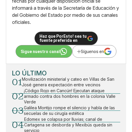
fechas por cualquier disposición oficial se
informará a través de la Secretaría de Educación y
del Gobierno del Estado por medio de sus canales
oficiales.
Haz que PorEsto! sea tu
fuente preferida en
Sigue nuestro canal
Síguenos en
LO ÚLTIMO
01
Movilización ministerial y cateo en Villas de San
José genera expectación entre vecinos
¡Código Rojo en Cancún! Ejecutan ataque
02
armado contra dos hombres en la colonia Valle
Verde
03
Galilea Montijo rompe el silencio y habla de las
secuelas de su cirugía estética
Edomex se colapsa por lluvias; canal de
04
Cartagena se desborda y Mexibús queda sin
servicio