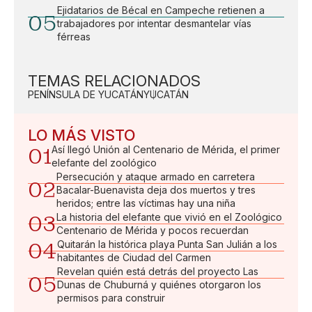
Ejidatarios de Bécal en Campeche retienen a
05
trabajadores por intentar desmantelar vías
férreas
TEMAS RELACIONADOS
PENÍNSULA DE YUCATÁN
YUCATÁN
LO MÁS VISTO
01
Así llegó Unión al Centenario de Mérida, el primer
elefante del zoológico
Persecución y ataque armado en carretera
02
Bacalar-Buenavista deja dos muertos y tres
heridos; entre las víctimas hay una niña
03
La historia del elefante que vivió en el Zoológico
Centenario de Mérida y pocos recuerdan
04
Quitarán la histórica playa Punta San Julián a los
habitantes de Ciudad del Carmen
Revelan quién está detrás del proyecto Las
05
Dunas de Chuburná y quiénes otorgaron los
permisos para construir