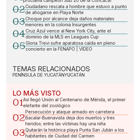
proclama campeón Sub 20 de la Concacaf
02
Ciudadano rescata a hombre que estuvo a punto
de ahogarse en Playa Norte
03
Choque por alcance deja daños materiales
menores en la colonia Insurgentes
04
Cruz Azul vence al New York City, ante el
dominio de la MLS en Leagues Cup
05
Gloria Trevi sufre aparatosa caída en pleno
concierto en la FENAPO | VIDEO
TEMAS RELACIONADOS
PENÍNSULA DE YUCATÁN
YUCATÁN
LO MÁS VISTO
01
Así llegó Unión al Centenario de Mérida, el primer
elefante del zoológico
Persecución y ataque armado en carretera
02
Bacalar-Buenavista deja dos muertos y tres
heridos; entre las víctimas hay una niña
03
Quitarán la histórica playa Punta San Julián a los
habitantes de Ciudad del Carmen