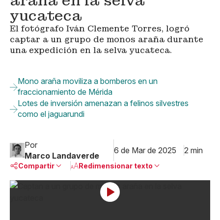
araña en la selva
yucateca
El fotógrafo Iván Clemente Torres, logró
captar a un grupo de monos araña durante
una expedición en la selva yucateca.
Mono araña moviliza a bomberos en un
fraccionamiento de Mérida
Lotes de inversión amenazan a felinos silvestres
como el jaguarundi
Por
6 de Mar de 2025
2 min
Marco Landaverde
Compartir
Redimensionar texto
Pequeño
Linkedin
Mediano
Facebook
X
Grande