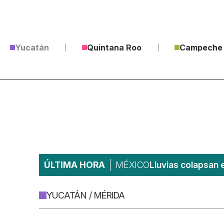
Yucatán
Quintana Roo
Campeche
ÚLTIMA HORA
MÉXICO
Lluvias colapsan 
YUCATÁN / MÉRIDA