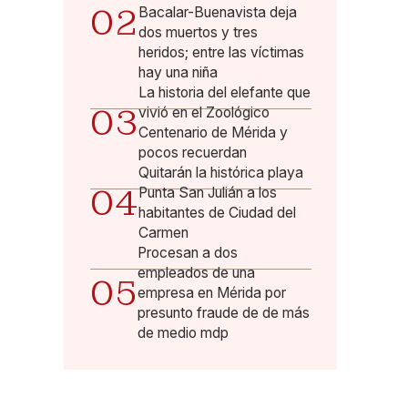
02
Bacalar-Buenavista deja
dos muertos y tres
heridos; entre las víctimas
hay una niña
La historia del elefante que
03
vivió en el Zoológico
Centenario de Mérida y
pocos recuerdan
Quitarán la histórica playa
04
Punta San Julián a los
habitantes de Ciudad del
Carmen
Procesan a dos
empleados de una
05
empresa en Mérida por
presunto fraude de de más
de medio mdp