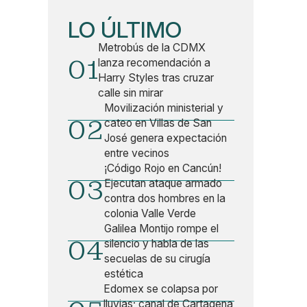
LO ÚLTIMO
Metrobús de la CDMX
01
lanza recomendación a
Harry Styles tras cruzar
calle sin mirar
Movilización ministerial y
02
cateo en Villas de San
José genera expectación
entre vecinos
¡Código Rojo en Cancún!
03
Ejecutan ataque armado
contra dos hombres en la
colonia Valle Verde
Galilea Montijo rompe el
04
silencio y habla de las
secuelas de su cirugía
estética
Edomex se colapsa por
lluvias; canal de Cartagena