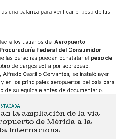
Grande
X
ros una balanza para verificar el peso de las
Whatsapp
Copiar enlace
dad a los usuarios del
Aeropuerto
Procuraduría Federal del Consumidor
que las personas puedan constatar el
peso de
obro de cargos extra por sobrepeso.
, Alfredo Castillo Cervantes, se instaló ayer
y en los principales aeropuertos del país para
to de su equipaje antes de documentarlo.
ESTACADA
tan la ampliación de la vía
ropuerto de Mérida a la
da Internacional