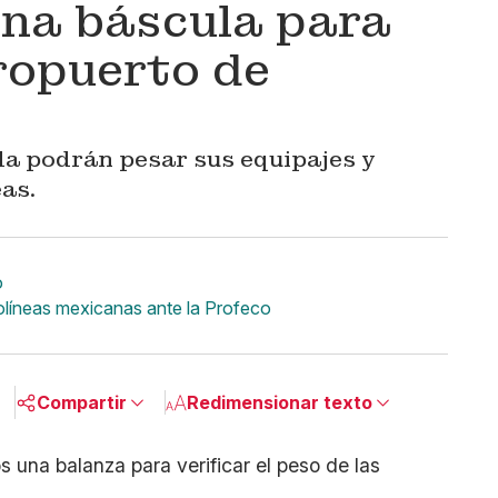
una báscula para
eropuerto de
da podrán pesar sus equipajes y
as.
o
olíneas mexicanas ante la Profeco
Compartir
Redimensionar texto
Pequeño
Linkedin
Mediano
Facebook