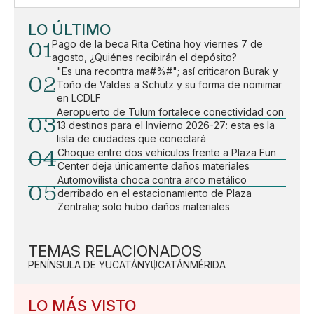
LO ÚLTIMO
01
Pago de la beca Rita Cetina hoy viernes 7 de
agosto, ¿Quiénes recibirán el depósito?
"Es una recontra ma#%#"; así criticaron Burak y
02
Toño de Valdes a Schutz y su forma de nomimar
en LCDLF
Aeropuerto de Tulum fortalece conectividad con
03
13 destinos para el Invierno 2026-27: esta es la
lista de ciudades que conectará
04
Choque entre dos vehículos frente a Plaza Fun
Center deja únicamente daños materiales
Automovilista choca contra arco metálico
05
derribado en el estacionamiento de Plaza
Zentralia; solo hubo daños materiales
TEMAS RELACIONADOS
PENÍNSULA DE YUCATÁN
YUCATÁN
MÉRIDA
LO MÁS VISTO