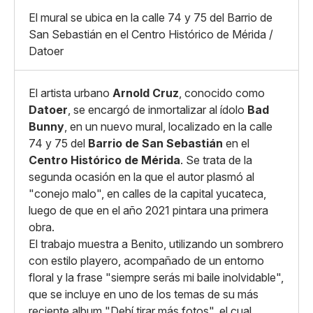
X
Grande
El mural se ubica en la calle 74 y 75 del Barrio de
Whatsapp
San Sebastián en el Centro Histórico de Mérida /
Copiar enlace
Datoer
El artista urbano
Arnold Cruz
, conocido como
Datoer
, se encargó de inmortalizar al ídolo
Bad
Bunny
, en un nuevo mural, localizado en la calle
74 y 75 del
Barrio de San Sebastián
en el
Centro Histórico de Mérida
. Se trata de la
segunda ocasión en la que el autor plasmó al
"conejo malo", en calles de la capital yucateca,
luego de que en el año 2021 pintara una primera
obra.
El trabajo muestra a Benito, utilizando un sombrero
con estilo playero, acompañado de un entorno
floral y la frase "siempre serás mi baile inolvidable",
que se incluye en uno de los temas de su más
reciente album "Debí tirar más fotos", el cual