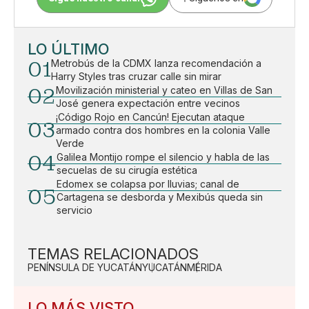
LO ÚLTIMO
01
Metrobús de la CDMX lanza recomendación a
Harry Styles tras cruzar calle sin mirar
02
Movilización ministerial y cateo en Villas de San
José genera expectación entre vecinos
¡Código Rojo en Cancún! Ejecutan ataque
03
armado contra dos hombres en la colonia Valle
Verde
04
Galilea Montijo rompe el silencio y habla de las
secuelas de su cirugía estética
Edomex se colapsa por lluvias; canal de
05
Cartagena se desborda y Mexibús queda sin
servicio
TEMAS RELACIONADOS
PENÍNSULA DE YUCATÁN
YUCATÁN
MÉRIDA
LO MÁS VISTO