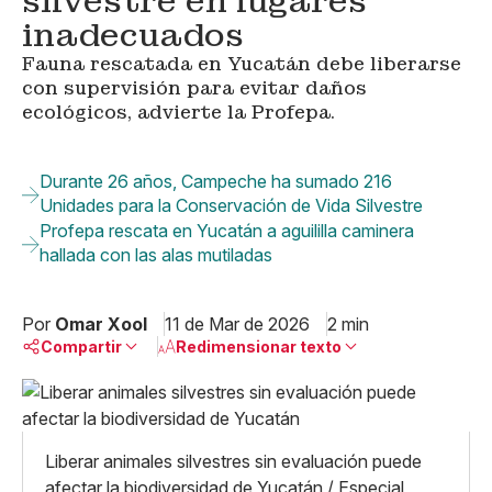
silvestre en lugares
inadecuados
Fauna rescatada en Yucatán debe liberarse
con supervisión para evitar daños
ecológicos, advierte la Profepa.
Durante 26 años, Campeche ha sumado 216
Unidades para la Conservación de Vida Silvestre
Profepa rescata en Yucatán a aguililla caminera
hallada con las alas mutiladas
Por
Omar Xool
11 de Mar de 2026
2 min
Compartir
Redimensionar texto
Pequeño
Linkedin
Mediano
Facebook
X
Grande
Liberar animales silvestres sin evaluación puede
Whatsapp
afectar la biodiversidad de Yucatán / Especial