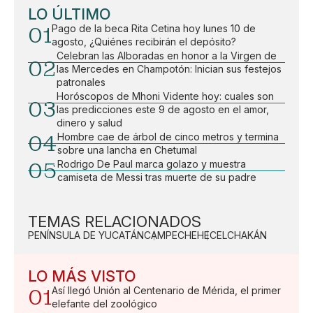
LO ÚLTIMO
01
Pago de la beca Rita Cetina hoy lunes 10 de
agosto, ¿Quiénes recibirán el depósito?
Celebran las Alboradas en honor a la Virgen de
02
las Mercedes en Champotón: Inician sus festejos
patronales
Horóscopos de Mhoni Vidente hoy: cuales son
03
las predicciones este 9 de agosto en el amor,
dinero y salud
04
Hombre cae de árbol de cinco metros y termina
sobre una lancha en Chetumal
05
Rodrigo De Paul marca golazo y muestra
camiseta de Messi tras muerte de su padre
TEMAS RELACIONADOS
PENÍNSULA DE YUCATÁN
CAMPECHE
HECELCHAKÁN
LO MÁS VISTO
01
Así llegó Unión al Centenario de Mérida, el primer
elefante del zoológico