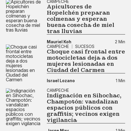
CAMPECHE
Apicultores de
Hopelchén preparan
colmenas y esperan
buena cosecha de miel
tras lluvias
Mauriel Koh
2 Min
CAMPECHE
SUCESOS
Choque casi frontal entre
motocicletas deja a dos
mujeres lesionadas en
Ciudad del Carmen
Israel Lozano
1 Min
CAMPECHE
Indignación en Sihochac,
Champotón: vandalizan
espacios públicos con
graffitis; vecinos exigen
vigilancia
Jorge May
1 Min