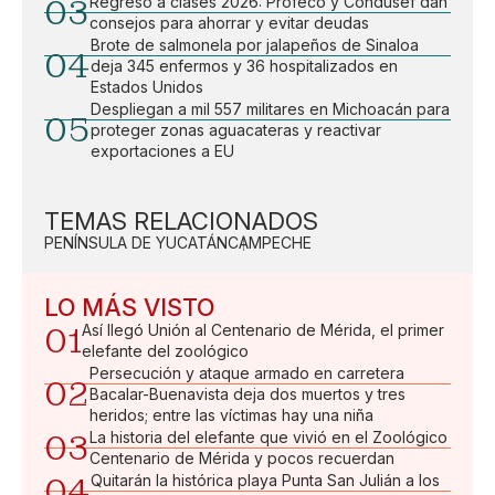
03
Regreso a clases 2026: Profeco y Condusef dan
consejos para ahorrar y evitar deudas
Brote de salmonela por jalapeños de Sinaloa
04
deja 345 enfermos y 36 hospitalizados en
Estados Unidos
Despliegan a mil 557 militares en Michoacán para
05
proteger zonas aguacateras y reactivar
exportaciones a EU
TEMAS RELACIONADOS
PENÍNSULA DE YUCATÁN
CAMPECHE
LO MÁS VISTO
01
Así llegó Unión al Centenario de Mérida, el primer
elefante del zoológico
Persecución y ataque armado en carretera
02
Bacalar-Buenavista deja dos muertos y tres
heridos; entre las víctimas hay una niña
03
La historia del elefante que vivió en el Zoológico
Centenario de Mérida y pocos recuerdan
04
Quitarán la histórica playa Punta San Julián a los