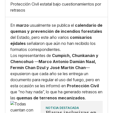
X
Grande
Protección Civil estatal bajo cuestionamientos por
Whatsapp
retrasos
Copiar enlace
En
marzo
usualmente se publica el
calendario de
quemas y prevención de incendios forestales
del Estado, pero este año varios
comisarios
ejidales
señalaron que aún no han recibido los
formatos correspondientes.
Los representantes de
Cumpich, Chunkanán y
Chencohuó
—
Marco Antonio Damián Naal,
Fermín Chan Dzul y José Martín Chan
—
expusieron que cada año se les entrega un
documento para regular el uso del fuego, pero en
esta ocasión se les informó en
Protección Civil
que “no hay nada”, lo que ha generado retrasos en
las
quemas de terrenos mecanizados
.
NOTICIA DESTACADA
Playas inclusivas en