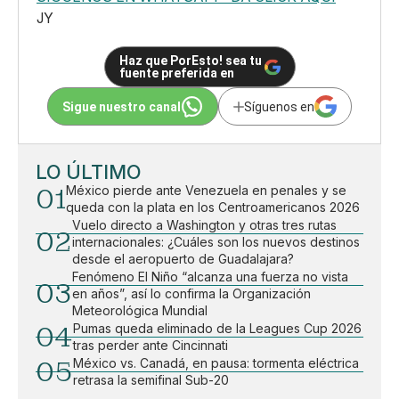
JY
Haz que PorEsto! sea tu
fuente preferida en
Sigue nuestro canal
Síguenos en
LO ÚLTIMO
01
México pierde ante Venezuela en penales y se
queda con la plata en los Centroamericanos 2026
Vuelo directo a Washington y otras tres rutas
02
internacionales: ¿Cuáles son los nuevos destinos
desde el aeropuerto de Guadalajara?
Fenómeno El Niño “alcanza una fuerza no vista
03
en años”, así lo confirma la Organización
Meteorológica Mundial
04
Pumas queda eliminado de la Leagues Cup 2026
tras perder ante Cincinnati
05
México vs. Canadá, en pausa: tormenta eléctrica
retrasa la semifinal Sub-20